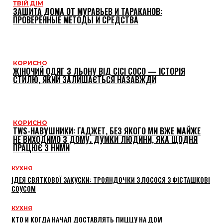
ТВІЙ ДІМ
ЗАЩИТА ДОМА ОТ МУРАВЬЕВ И ТАРАКАНОВ:
ПРОВЕРЕННЫЕ МЕТОДЫ И СРЕДСТВА
КОРИСНО
ЖІНОЧИЙ ОДЯГ З ЛЬОНУ ВІД CICI COCO — ІСТОРІЯ
СТИЛЮ, ЯКИЙ ЗАЛИШАЄТЬСЯ НАЗАВЖДИ
КОРИСНО
TWS-НАВУШНИКИ: ГАДЖЕТ, БЕЗ ЯКОГО МИ ВЖЕ МАЙЖЕ
НЕ ВИХОДИМО З ДОМУ. ДУМКИ ЛЮДИНИ, ЯКА ЩОДНЯ
ПРАЦЮЄ З НИМИ
КУХНЯ
ІДЕЯ СВЯТКОВОЇ ЗАКУСКИ: ТРОЯНДОЧКИ З ЛОСОСЯ З ФІСТАШКОВІ
СОУСОМ
КУХНЯ
КТО И КОГДА НАЧАЛ ДОСТАВЛЯТЬ ПИЦЦУ НА ДОМ