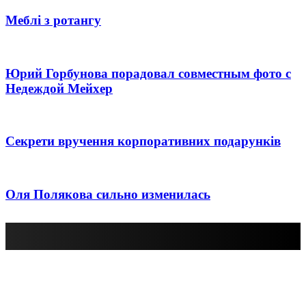
Меблі з ротангу
Юрий Горбунова порадовал совместным фото с
Недеждой Мейхер
Секрети вручення корпоративних подарунків
Оля Полякова сильно изменилась