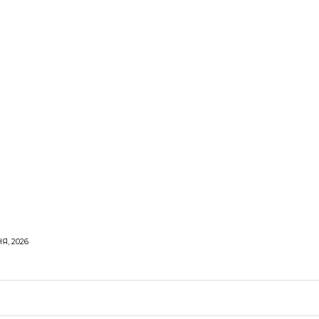
Я, 2026
ОРОВЕ ЖИТТЯ
ВІДПОЧИНОК
СТОСУНКИ
ТВІ