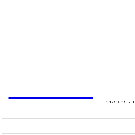
LentaLife
ЖІНОЧІ СЕНСИ ЖИТТЯ
СУБОТА, 8 СЕРПН
СТРІЧКА НОВИН
СТИЛЬ
КРАСА
ЗД