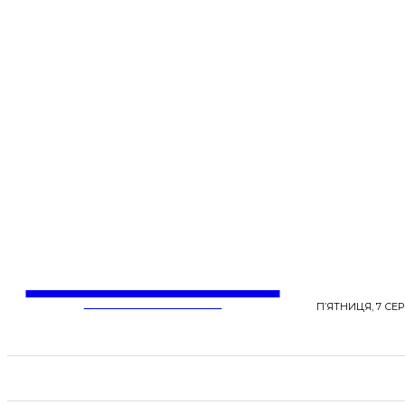
LentaLife
ЖІНОЧІ СЕНСИ ЖИТТЯ
П’ЯТНИЦЯ, 7 СЕР
СТРІЧКА НОВИН
СТИЛЬ
КРАСА
ЗД