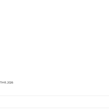
ПНЯ, 2026
ОРОВЕ ЖИТТЯ
ВІДПОЧИНОК
СТОСУНКИ
ТВІ