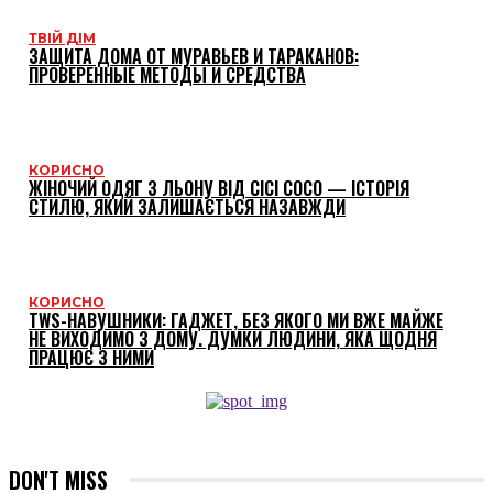
ТВІЙ ДІМ
ЗАЩИТА ДОМА ОТ МУРАВЬЕВ И ТАРАКАНОВ:
ПРОВЕРЕННЫЕ МЕТОДЫ И СРЕДСТВА
КОРИСНО
ЖІНОЧИЙ ОДЯГ З ЛЬОНУ ВІД CICI COCO — ІСТОРІЯ
СТИЛЮ, ЯКИЙ ЗАЛИШАЄТЬСЯ НАЗАВЖДИ
КОРИСНО
TWS-НАВУШНИКИ: ГАДЖЕТ, БЕЗ ЯКОГО МИ ВЖЕ МАЙЖЕ
НЕ ВИХОДИМО З ДОМУ. ДУМКИ ЛЮДИНИ, ЯКА ЩОДНЯ
ПРАЦЮЄ З НИМИ
DON'T MISS