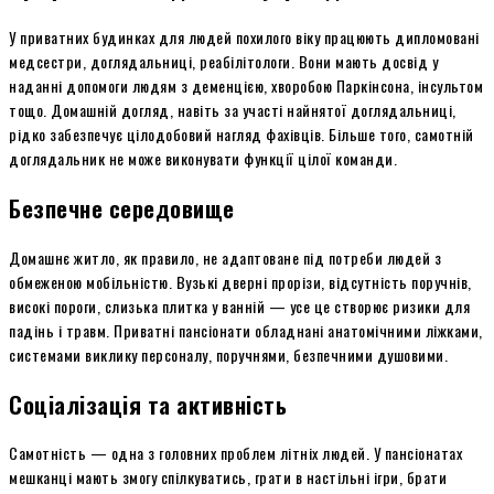
У приватних будинках для людей похилого віку працюють дипломовані
медсестри, доглядальниці, реабілітологи. Вони мають досвід у
наданні допомоги людям з деменцією, хворобою Паркінсона, інсультом
тощо. Домашній догляд, навіть за участі найнятої доглядальниці,
рідко забезпечує цілодобовий нагляд фахівців. Більше того, самотній
доглядальник не може виконувати функції цілої команди.
Безпечне середовище
Домашнє житло, як правило, не адаптоване під потреби людей з
обмеженою мобільністю. Вузькі дверні прорізи, відсутність поручнів,
високі пороги, слизька плитка у ванній — усе це створює ризики для
падінь і травм. Приватні пансіонати обладнані анатомічними ліжками,
системами виклику персоналу, поручнями, безпечними душовими.
Соціалізація та активність
Самотність — одна з головних проблем літніх людей. У пансіонатах
мешканці мають змогу спілкуватись, грати в настільні ігри, брати