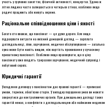
участь у групових заняттях, фізичній активності, концертах. Удома ж
літня людина часто залишається в чотирьох стінах, особливо якщо
родичі працюють або живуть окремо.
Раціональне співвідношення ціни і якості
Багато хто вважає, що пансіонат — це дуже дорого. Але якщо
підрахувати витрати на якісний домашній догляд — зарплата
доглядальниці, ліки, харчування, медичне обслуговування — загальна
сума може бути навіть вищою, ніж вартість проживання у сучасному
приватному пансіонаті. Особливо якщо враховувати, що в ціну
пансіонату вже входять триразове харчування, медичний супровід і
побутовий сервіс.
Юридичні гарантії
Укладення договору з пансіонатом дає правові гарантії — прописані
умови, терміни, обов’язки сторін. У випадку порушення умов ви можете
звернутися до контролюючих органів. При домашньому догляді таких
гарантій немає, а конфлікти з доглядальницею або найманим медиком