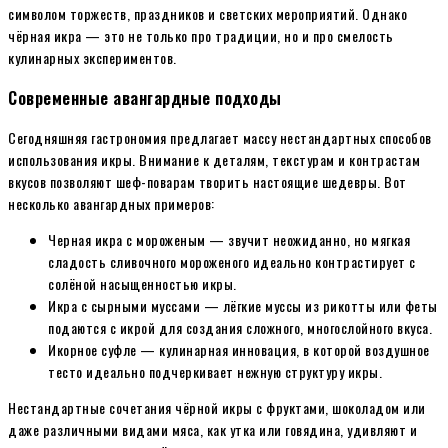
символом торжеств, праздников и светских мероприятий. Однако
чёрная икра — это не только про традиции, но и про смелость
кулинарных экспериментов.
Современные авангардные подходы
Сегодняшняя гастрономия предлагает массу нестандартных способов
использования икры. Внимание к деталям, текстурам и контрастам
вкусов позволяют шеф-поварам творить настоящие шедевры. Вот
несколько авангардных примеров:
Черная икра с мороженым — звучит неожиданно, но мягкая
сладость сливочного мороженого идеально контрастирует с
солёной насыщенностью икры.
Икра с сырными муссами — лёгкие муссы из рикотты или феты
подаются с икрой для создания сложного, многослойного вкуса.
Икорное суфле — кулинарная инновация, в которой воздушное
тесто идеально подчеркивает нежную структуру икры.
Нестандартные сочетания чёрной икры с фруктами, шоколадом или
даже различными видами мяса, как утка или говядина, удивляют и