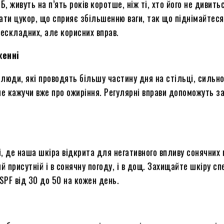
 живуть на п’ять років коротше, ніж ті, хто його не дивить
сати цукор, що сприяє збільшенню ваги, так що піднімайтеся
нескладних, але корисних вправ.
женні
 люди, які проводять більшу частину дня на стільці, сильн
не кажучи вже про ожиріння. Регулярні вправи допоможуть з
, де наша шкіра відкрита для негативного впливу сонячних 
 присутній і в сонячну погоду, і в дощ. Захищайте шкіру с
SPF від 30 до 50 на кожен день.