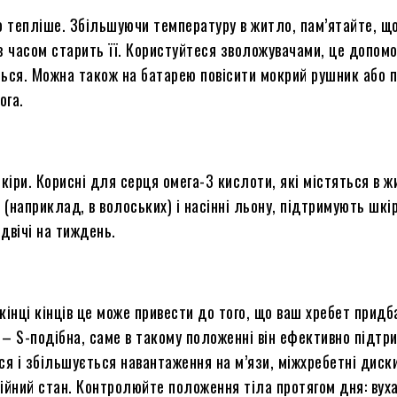
уло тепліше. Збільшуючи температуру в житло, пам’ятайте, 
 часом старить її. Користуйтеся зволожувачами, це допомо
ться. Можна також на батарею повісити мокрий рушник або п
ога.
кіри. Корисні для серця омега-3 кислоти, які містяться в
ж
х (наприклад,
в
волоських) і насінні льону, підтримують шкі
двічі на тиждень.
 кінці кінців
це може привести до того, що ваш хребет придб
 S-подібна, саме в такому положенні він ефективно підтри
ся і збільшується навантаження на м’язи, міжхребетні диски
ійний стан. Контролюйте положення тіла протягом дня: вуха,