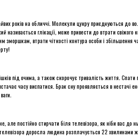
зайвих років на обличчі. Молекули цукру приєднуються до во
який називається
глікації
, може привести до втрати свіжого 
ким зморшкам, втрати чіткості
контура
особи
і
збільшення ча
рту!
ішків під очима, а також скорочує тривалість життя. Спати 
стачає часу виспатися. Брак сну проявляється в нестачі ене
ваги.
, але постійно стирчати біля телевізора, як ніби вас до н
 телевізора доросла людина розплачується 22 хвилинами жи