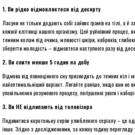
1. Ви рідко відмовляєтеся від десерту
Ласуни не тільки додають собі зайвих грамів на тілі, а й 
кожній клітинці нашого організму. Цей руйнівний процес, 
темним колам під очима, млявості шкіри, набряків, глибо
зберегти молодість – відмовтеся наступного разу від десе
2. Ви спите
менше 5
годин на добу
Відмова від повноцінного сну призводить до темних кіл і м
найоптимальніший варіант. Лягайте раніше, якщо вам не ви
уповільнення розумового процесу, погіршенні уваги
і
наборі 
3. Ви НЕ відлипають від телевізора
Подивитися коротеньку серію улюбленого серіалу – це одне
інше. Згідно з дослідженнями, за кожну годину перегляду