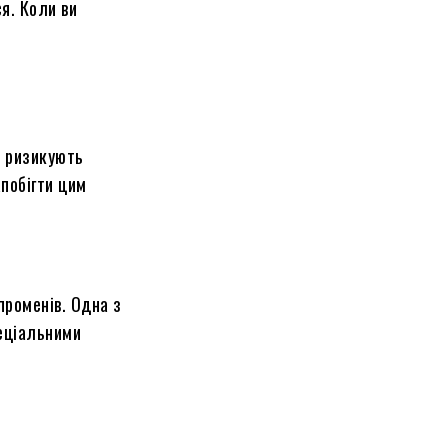
ся. Коли ви
о ризикують
апобігти цим
променів. Одна з
пеціальними