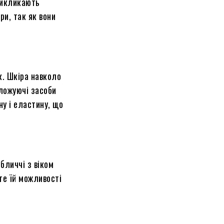
икликають
іри,
так як
вони
к. Шкіра навколо
ложуючі
засоби
ену
і
еластину, що
бличчі з віком
те їй можливості