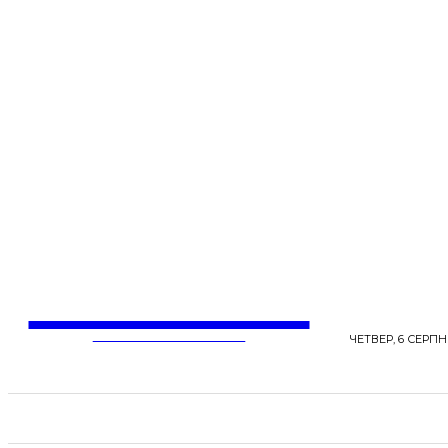
LentaLife
ЖІНОЧІ СЕНСИ ЖИТТЯ
ЧЕТВЕР, 6 СЕРПНЯ
СТРІЧКА НОВИН
СТИЛЬ
КРАСА
ЗД