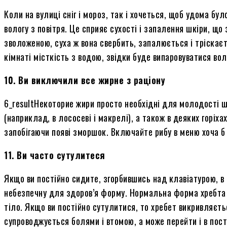
Коли на вулиці сніг і мороз, так і хочеться, щоб удома б
вологу з повітря. Це сприяє сухості
і
запалення шкіри, що з
зволоженою, суха ж вона свербить, запалюється і тріскає
кімнаті
місткість
з водою, звідки буде випаровуватися вол
10. Ви виключили все жирне з раціону
6_resultНекоторие жири просто необхідні для молодості ш
(наприклад, в лососеві
і
макрелі), а також в деяких горіха
запобігаючи появі зморшок. Включайте рибу в меню хоча б 
11. Ви часто сутулитеся
Якщо ви постійно сидите, згорбившись над клавіатурою,
в
небезпечну для здоров’я форму. Нормальна форма хребта –
тіло. Якщо ви постійно сутулитися, то хребет викривляєть
супроводжується болями і втомою, а може перейти і в пост