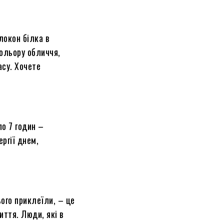
локон білка в
кольору обличчя,
су. Хочете
по 7 годин –
ргії днем,
ього приклеїли, – це
ття. Люди, які в