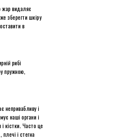
що жар видаляє
же зберегти шкіру
оставити в
ирній
рибі
ру пружною,
ає непривабливу і
мує наші органи і
 і кістки. Часто це
 плечі і стегна