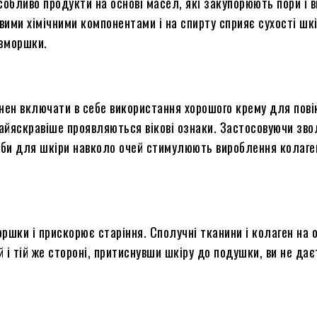
собливо продукти на основі масел, які закупорюють пори
і
в
ивими хімічними компонентами
і
на спирту сприяє сухості шк
 зморшки.
инен
включати в себе
використання хорошого крему для пові
т найяскравіше проявляються вікові ознаки. Застосовуючи
зво
асоби для шкіри навколо очей стимулюють вироблення колаг
моршки
і
прискорює старіння. Сполучні тканини
і
колаген на о
 і тій же стороні, притиснувши шкіру до подушки, ви не дає