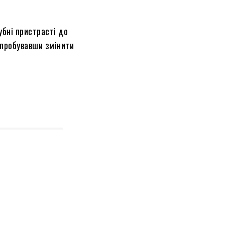
убні пристрасті до
 спробувавши змінити