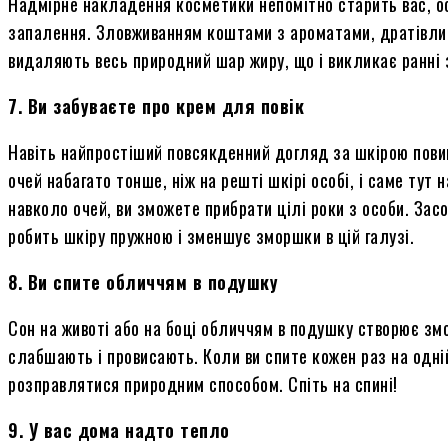
Надмірне накладення косметики непомітно старить вас, о
запалення. Зловживанням коштами з ароматами, дратівл
видаляють весь природний шар жиру, що і викликає ранні
7. Ви забуваєте про крем для повік
Навіть найпростіший повсякденний догляд за шкірою пов
очей набагато тонше, ніж на решті шкірі особі, і саме ту
навколо очей, ви зможете прибрати цілі роки з особи. З
робить шкіру пружною і зменшує зморшки в цій галузі.
8. Ви спите обличчям в подушку
Сон на животі або на боці обличчям в подушку створює з
слабшають і провисають. Коли ви спите кожен раз на одній
розправлятися природним способом. Спіть на спині!
9. У вас дома надто тепло