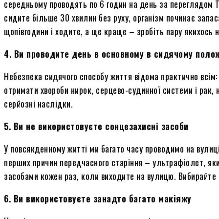
середньому проводять по 6 годин на день за переглядом ТБ,
сидите
більше 30
хвилин без руху, організм починає запа
щопівгодини
і
ходите, а ще краще – зробіть пару якихось 
4. Ви проводите день в основному в сидячому поло
Небезпека сидячого способу життя відома практично всім:
отримати хвороби нирок, серцево-судинної системи
і
рак, 
серйозні наслідки.
5. Ви не використовуєте сонцезахисні засоби
У повсякденному житті ми багато часу проводимо на вулиці
перших причин передчасного старіння – ультрафіолет, який
засобами кожен раз, коли виходите на вулицю. Вибирайте 
6. Ви використовуєте занадто багато макіяжу