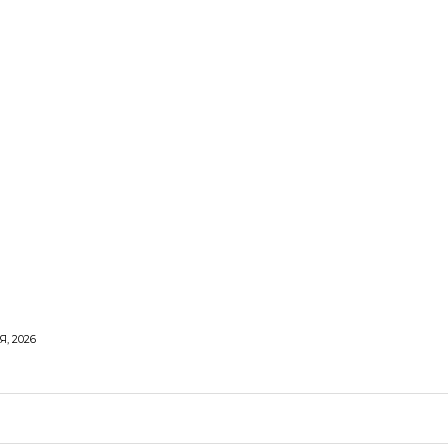
, 2026
ОРОВЕ ЖИТТЯ
ВІДПОЧИНОК
СТОСУНКИ
ТВІ