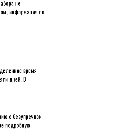
забора не
вам, информация по
еделенное время
яти дней. В
рию с безупречной
лее подробную