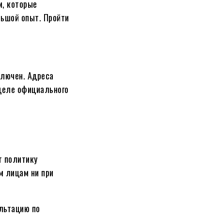
м, которые
льшой опыт.
Пройти
ключен. Адреса
зделе официального
т политику
м лицам ни при
ультацию по