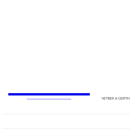
LentaLife
ЖІНОЧІ СЕНСИ ЖИТТЯ
ЧЕТВЕР, 6 СЕРПНЯ
СТРІЧКА НОВИН
СТИЛЬ
КРАСА
ЗД