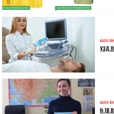
ШОУ-Б
УЗД П
ШОУ-Б
H-1B В