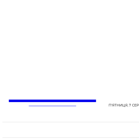
LentaLife
ЖІНОЧІ СЕНСИ ЖИТТЯ
П’ЯТНИЦЯ, 7 СЕР
СТРІЧКА НОВИН
СТИЛЬ
КРАСА
ЗД