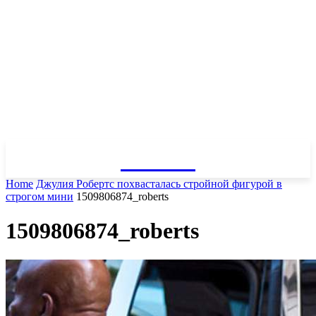
GOSSIP
Home
Джулия Робертс похвасталась стройной фигурой в
строгом мини
1509806874_roberts
1509806874_roberts