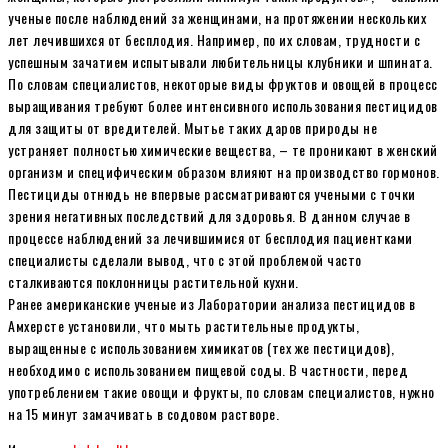
ученые после наблюдений за женщинами, на протяжении нескольких
лет лечившихся от бесплодия. Например, по их словам, трудности с
успешным зачатием испытывали любительницы клубники и шпината.
По словам специалистов, некоторые виды фруктов и овощей в процесс
выращивания требуют более интенсивного использования пестицидов
для защиты от вредителей. Мытье таких даров природы не
устраняет полностью химические вещества, – те проникают в женский
организм и специфическим образом влияют на производство гормонов.
Пестициды отнюдь не впервые рассматриваются учеными с точки
зрения негативных последствий для здоровья. В данном случае в
процессе наблюдений за лечившимися от бесплодия пациентками
специалисты сделали вывод, что с этой проблемой часто
сталкиваются поклонницы растительной кухни.
Ранее американские ученые из Лаборатории анализа пестицидов в
Амхерсте установили, что мыть растительные продукты,
выращенные с использованием химикатов (тех же пестицидов),
необходимо с использованием пищевой соды. В частности, перед
употреблением такие овощи и фрукты, по словам специалистов, нужно
на 15 минут замачивать в содовом растворе.