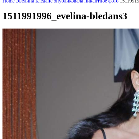
Home
Эвелина Бледанс опубликовала пикантное фото
15119919
1511991996_evelina-bledans3