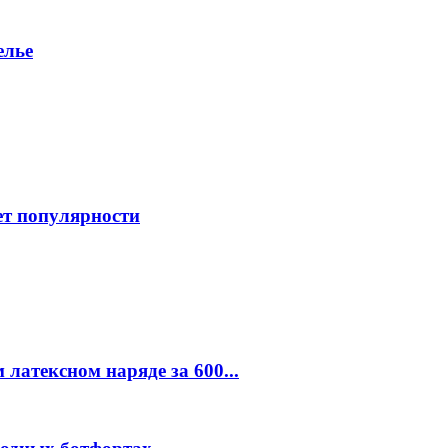
елье
ет популярности
латексном наряде за 600...