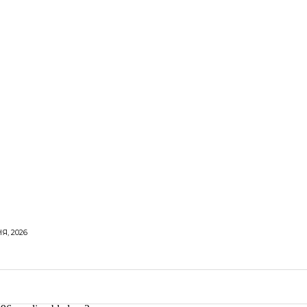
Я, 2026
ОРОВЕ ЖИТТЯ
ВІДПОЧИНОК
СТОСУНКИ
ТВІ