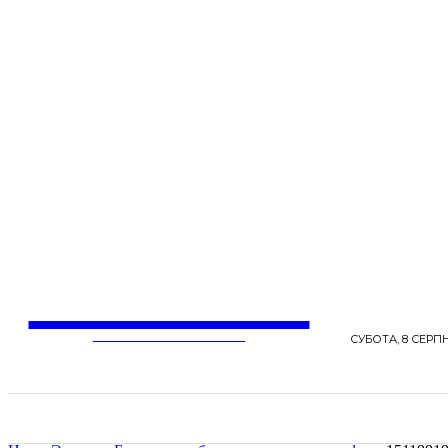
LentaLife
ЖІНОЧІ СЕНСИ ЖИТТЯ
СУБОТА, 8 СЕРПН
СТРІЧКА НОВИН
СТИЛЬ
КРАСА
ЗД