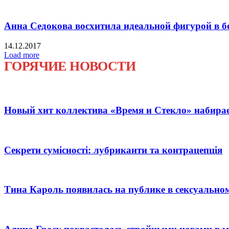
Анна Седокова восхитила идеальной фигурой в б
14.12.2017
Load more
ГОРЯЧИЕ НОВОСТИ
Новый хит коллектива «Время и Стекло» набира
Секрети сумісності: лубриканти та контрацепція
Тина Кароль появилась на публике в сексуальном 