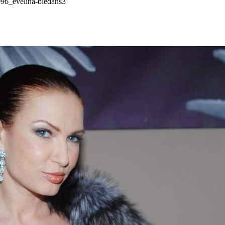
96_evelina-bledans3