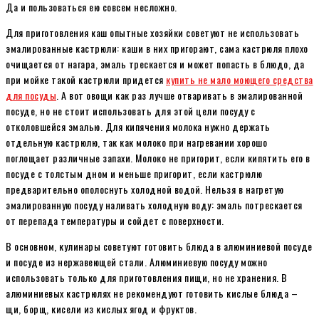
Да и пользоваться ею совсем несложно.
Для приготовления каш опытные хозяйки советуют не использовать
эмалированные кастрюли: каши в них пригорают, сама кастрюля плохо
очищается от нагара, эмаль трескается и может попасть в блюдо, да
при мойке такой кастрюли придется
купить не мало моющего средства
для посуды
. А вот овощи как раз лучше отваривать в эмалированной
посуде, но не стоит использовать для этой цели посуду с
отколовшейся эмалью. Для кипячения молока нужно держать
отдельную кастрюлю, так как молоко при нагревании хорошо
поглощает различные запахи. Молоко не пригорит, если кипятить его в
посуде с толстым дном и меньше пригорит, если кастрюлю
предварительно ополоснуть холодной водой. Нельзя в нагретую
эмалированную посуду наливать холодную воду: эмаль потрескается
от перепада температуры и сойдет с поверхности.
В основном, кулинары советуют готовить блюда в алюминиевой посуде
и посуде из нержавеющей стали. Алюминиевую посуду можно
использовать только для приготовления пищи, но не хранения. В
алюминиевых кастрюлях не рекомендуют готовить кислые блюда –
щи, борщ, кисели из кислых ягод и фруктов.