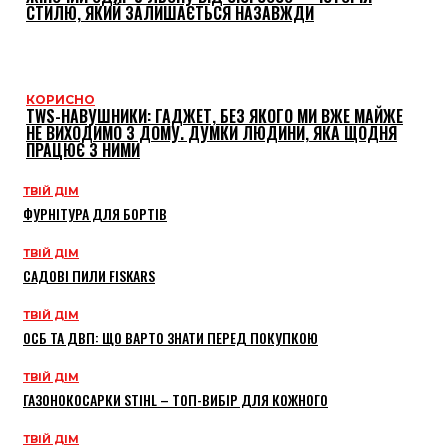
СТИЛЮ, ЯКИЙ ЗАЛИШАЄТЬСЯ НАЗАВЖДИ
КОРИСНО
TWS-НАВУШНИКИ: ГАДЖЕТ, БЕЗ ЯКОГО МИ ВЖЕ МАЙЖЕ
НЕ ВИХОДИМО З ДОМУ. ДУМКИ ЛЮДИНИ, ЯКА ЩОДНЯ
ПРАЦЮЄ З НИМИ
ТВІЙ ДІМ
ФУРНІТУРА ДЛЯ БОРТІВ
ТВІЙ ДІМ
САДОВІ ПИЛИ FISKARS
ТВІЙ ДІМ
ОСБ ТА ДВП: ЩО ВАРТО ЗНАТИ ПЕРЕД ПОКУПКОЮ
ТВІЙ ДІМ
ГАЗОНОКОСАРКИ STIHL – ТОП-ВИБІР ДЛЯ КОЖНОГО
ТВІЙ ДІМ