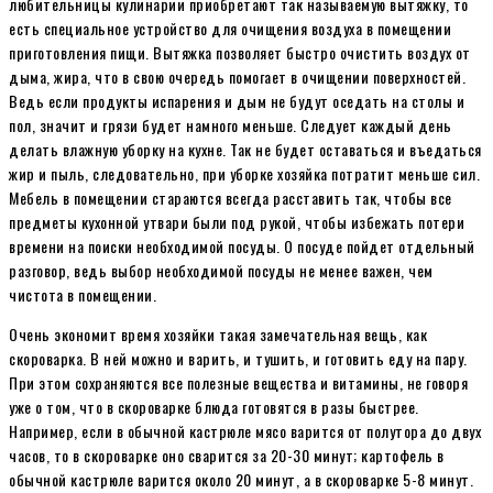
любительницы кулинарии приобретают так называемую вытяжку, то
есть специальное устройство для очищения воздуха в помещении
приготовления пищи. Вытяжка позволяет быстро очистить воздух от
дыма, жира, что в свою очередь помогает в очищении поверхностей.
Ведь если продукты испарения и дым не будут оседать на столы и
пол, значит и грязи будет намного меньше. Следует каждый день
делать влажную уборку на кухне. Так не будет оставаться и въедаться
жир и пыль, следовательно, при уборке хозяйка потратит меньше сил.
Мебель в помещении стараются всегда расставить так, чтобы все
предметы кухонной утвари были под рукой, чтобы избежать потери
времени на поиски необходимой посуды. О посуде пойдет отдельный
разговор, ведь выбор необходимой посуды не менее важен, чем
чистота в помещении.
Очень экономит время хозяйки такая замечательная вещь, как
скороварка. В ней можно и варить, и тушить, и готовить еду на пару.
При этом сохраняются все полезные вещества и витамины, не говоря
уже о том, что в скороварке блюда готовятся в разы быстрее.
Например, если в обычной кастрюле мясо варится от полутора до двух
часов, то в скороварке оно сварится за 20-30 минут; картофель в
обычной кастрюле варится около 20 минут, а в скороварке 5-8 минут.