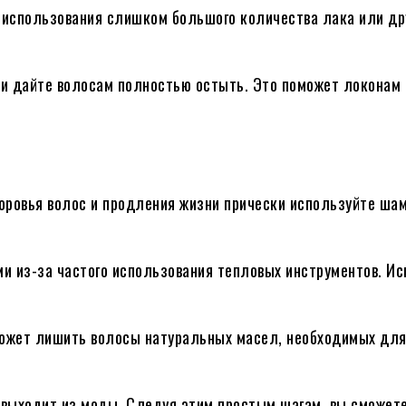
е использования слишком большого количества лака или др
ки дайте волосам полностью остыть. Это поможет локонам
доровья волос и продления жизни прически используйте шам
ими из-за частого использования тепловых инструментов. И
может лишить волосы натуральных масел, необходимых для
е выходит из моды. Следуя этим простым шагам, вы сможет