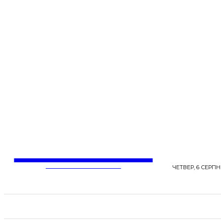
LentaLife
ЖІНОЧІ СЕНСИ ЖИТТЯ
ЧЕТВЕР, 6 СЕРПНЯ
СТРІЧКА НОВИН
СТИЛЬ
КРАСА
ЗД