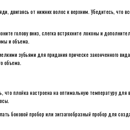
яди, двигаясь от нижних волос к верхним. Убедитесь, что в
лоните голову вниз, слегка встряхните локоны и дополните
рмы и объема.
мелкими зубьями для придания прическе законченного вида.
о объема.
ь, что плойка настроена на оптимальную температуру для в
осы.
елать боковой пробор или зигзагообразный пробор для соз