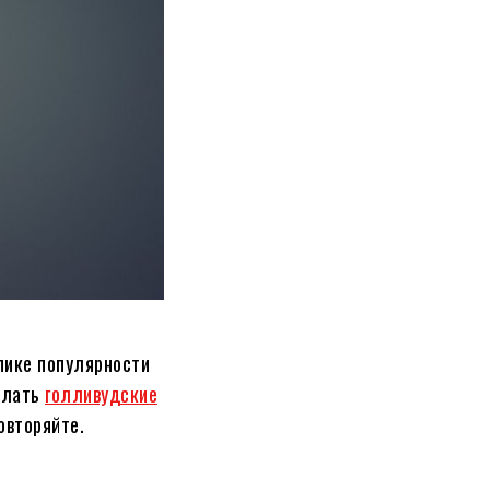
пике популярности
делать
голливудские
овторяйте.