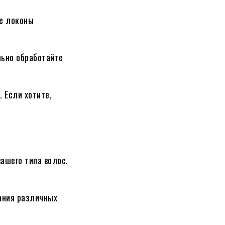
се локоны
льно обработайте
 Если хотите,
ашего типа волос.
дания различных