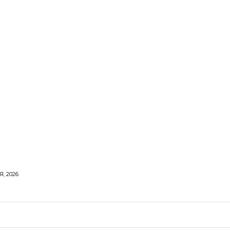
, 2026
ОРОВЕ ЖИТТЯ
ВІДПОЧИНОК
СТОСУНКИ
ТВІ