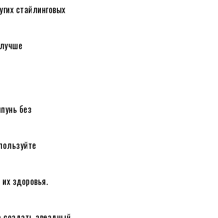
угих стайлинговых
 лучше
пунь без
спользуйте
 их здоровья.
е создать звездный