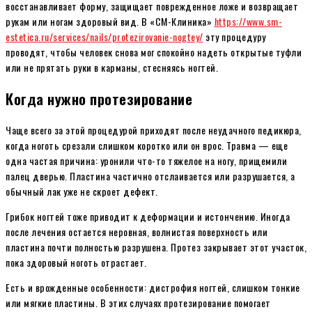
восстанавливает форму, защищает поврежденное ложе и возвращает
рукам или ногам здоровый вид. В «СМ-Клиника»
https://www.sm-
estetica.ru/services/nails/protezirovanie-nogtey/
эту процедуру
проводят, чтобы человек снова мог спокойно надеть открытые туфли
или не прятать руки в карманы, стесняясь ногтей.
Когда нужно протезирование
Чаще всего за этой процедурой приходят после неудачного педикюра,
когда ноготь срезали слишком коротко или он врос. Травма — еще
одна частая причина: уронили что-то тяжелое на ногу, прищемили
палец дверью. Пластина частично отслаивается или разрушается, а
обычный лак уже не скроет дефект.
Грибок ногтей тоже приводит к деформации и истончению. Иногда
после лечения остается неровная, волнистая поверхность или
пластина почти полностью разрушена. Протез закрывает этот участок,
пока здоровый ноготь отрастает.
Есть и врожденные особенности: дистрофия ногтей, слишком тонкие
или мягкие пластины. В этих случаях протезирование помогает