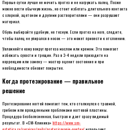
Первые сутки лучше не мочить протез и не нагружать палец. Позже
можно вести обычную жизнь, но стоит избегать длительного контакта
с хлоркой, ацетоном и другими растворителями — они разрушают
материал.
Обувь выбирайте удобную, не тесную. Если протез на ноге, следите,
чтобы палец не упирался в носок — это может привести к отслоению.
Увлажняйте кожу вокруг протеза маслом или кремом. Это помогает
избежать сухости и трещин. Раз в 3-4 недели приходите на
коррекцию или замену — мастер оценит состояние и при
необходимости обновит покрытие.
Когда протезирование — правильное
решение
Протезирование ногтей помогает тем, кто столкнулся с травмой,
грибком или врожденными проблемами ногтевой пластины.
Процедура безболезненная, быстрая и дает сразу видимый
результат. В «СМ-Клиника»
https://www.sm-
estetica.ru/services/nails/protezirovanie-nogtey/
используют