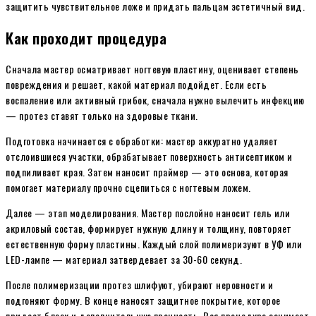
защитить чувствительное ложе и придать пальцам эстетичный вид.
Как проходит процедура
Сначала мастер осматривает ногтевую пластину, оценивает степень
повреждения и решает, какой материал подойдет. Если есть
воспаление или активный грибок, сначала нужно вылечить инфекцию
— протез ставят только на здоровые ткани.
Подготовка начинается с обработки: мастер аккуратно удаляет
отслоившиеся участки, обрабатывает поверхность антисептиком и
подпиливает края. Затем наносит праймер — это основа, которая
помогает материалу прочно сцепиться с ногтевым ложем.
Далее — этап моделирования. Мастер послойно наносит гель или
акриловый состав, формирует нужную длину и толщину, повторяет
естественную форму пластины. Каждый слой полимеризуют в УФ или
LED-лампе — материал затвердевает за 30-60 секунд.
После полимеризации протез шлифуют, убирают неровности и
подгоняют форму. В конце наносят защитное покрытие, которое
придает блеск и дополнительную прочность. Вся процедура занимает