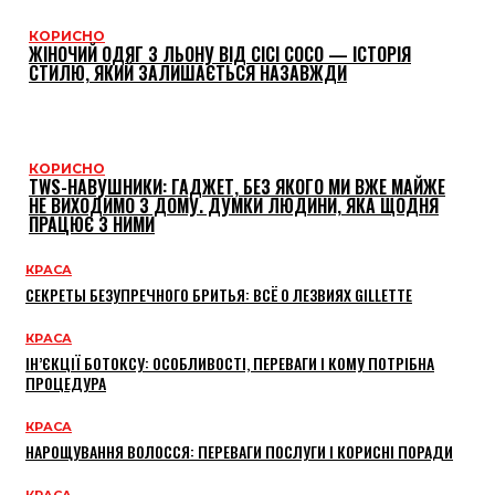
КОРИСНО
ЖІНОЧИЙ ОДЯГ З ЛЬОНУ ВІД CICI COCO — ІСТОРІЯ
СТИЛЮ, ЯКИЙ ЗАЛИШАЄТЬСЯ НАЗАВЖДИ
КОРИСНО
TWS-НАВУШНИКИ: ГАДЖЕТ, БЕЗ ЯКОГО МИ ВЖЕ МАЙЖЕ
НЕ ВИХОДИМО З ДОМУ. ДУМКИ ЛЮДИНИ, ЯКА ЩОДНЯ
ПРАЦЮЄ З НИМИ
КРАСА
СЕКРЕТЫ БЕЗУПРЕЧНОГО БРИТЬЯ: ВСЁ О ЛЕЗВИЯХ GILLETTE
КРАСА
ІН’ЄКЦІЇ БОТОКСУ: ОСОБЛИВОСТІ, ПЕРЕВАГИ І КОМУ ПОТРІБНА
ПРОЦЕДУРА
КРАСА
НАРОЩУВАННЯ ВОЛОССЯ: ПЕРЕВАГИ ПОСЛУГИ І КОРИСНІ ПОРАДИ