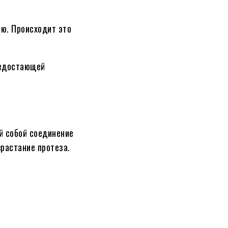
ью. Происходит это
недостающей
й собой соединение
растание протеза.