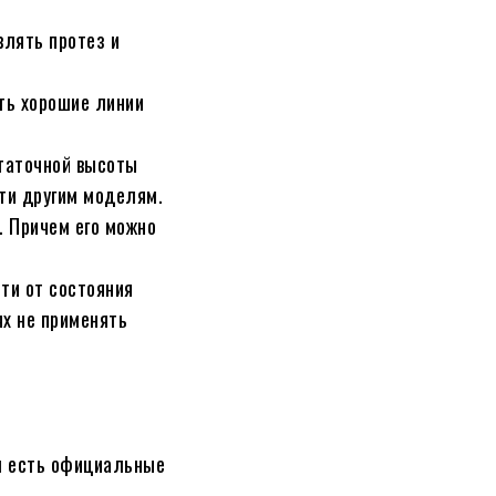
влять протез и
ть хорошие линии
статочной высоты
сти другим моделям.
. Причем его можно
ти от состояния
ях не применять
ем есть официальные