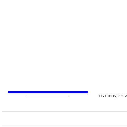
LentaLife
ЖІНОЧІ СЕНСИ ЖИТТЯ
П’ЯТНИЦЯ, 7 СЕР
СТРІЧКА НОВИН
СТИЛЬ
КРАСА
ЗД