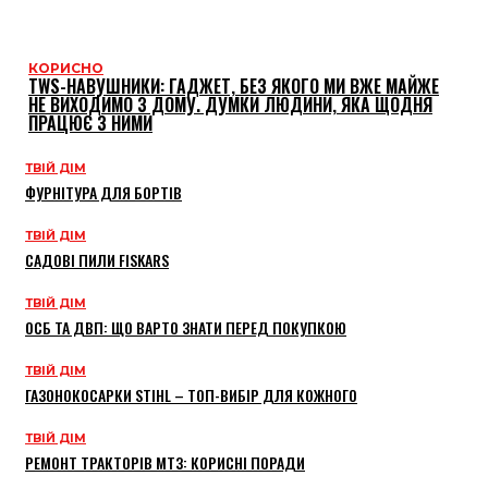
КОРИСНО
TWS-НАВУШНИКИ: ГАДЖЕТ, БЕЗ ЯКОГО МИ ВЖЕ МАЙЖЕ
НЕ ВИХОДИМО З ДОМУ. ДУМКИ ЛЮДИНИ, ЯКА ЩОДНЯ
ПРАЦЮЄ З НИМИ
ТВІЙ ДІМ
ФУРНІТУРА ДЛЯ БОРТІВ
ТВІЙ ДІМ
САДОВІ ПИЛИ FISKARS
ТВІЙ ДІМ
ОСБ ТА ДВП: ЩО ВАРТО ЗНАТИ ПЕРЕД ПОКУПКОЮ
ТВІЙ ДІМ
ГАЗОНОКОСАРКИ STIHL – ТОП-ВИБІР ДЛЯ КОЖНОГО
ТВІЙ ДІМ
РЕМОНТ ТРАКТОРІВ МТЗ: КОРИСНІ ПОРАДИ