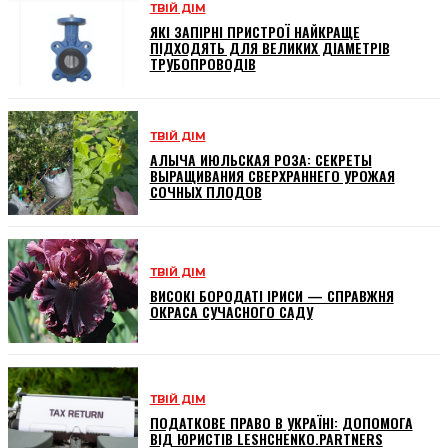
ТВІЙ ДІМ
ЯКІ ЗАПІРНІ ПРИСТРОЇ НАЙКРАЩЕ
ПІДХОДЯТЬ ДЛЯ ВЕЛИКИХ ДІАМЕТРІВ
ТРУБОПРОВОДІВ
ТВІЙ ДІМ
АЛЫЧА ИЮЛЬСКАЯ РОЗА: СЕКРЕТЫ
ВЫРАЩИВАНИЯ СВЕРХРАННЕГО УРОЖАЯ
СОЧНЫХ ПЛОДОВ
ТВІЙ ДІМ
ВИСОКІ БОРОДАТІ ІРИСИ — СПРАВЖНЯ
ОКРАСА СУЧАСНОГО САДУ
ТВІЙ ДІМ
ПОДАТКОВЕ ПРАВО В УКРАЇНІ: ДОПОМОГА
ВІД ЮРИСТІВ LESHCHENKO.PARTNERS