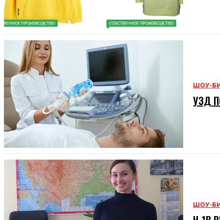
ШОУ-Б
УЗД П
ШОУ-Б