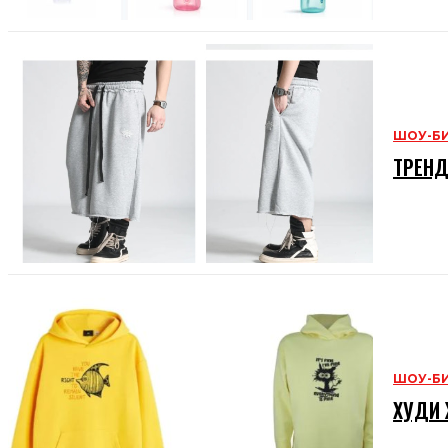
ШОУ-Б
ТРЕНД
ШОУ-Б
ХУДИ 