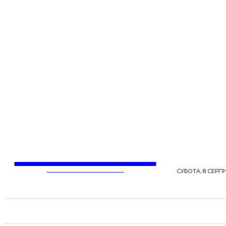
LentaLife
ЖІНОЧІ СЕНСИ ЖИТТЯ
СУБОТА, 8 СЕРПН
СТРІЧКА НОВИН
СТИЛЬ
КРАСА
ЗД