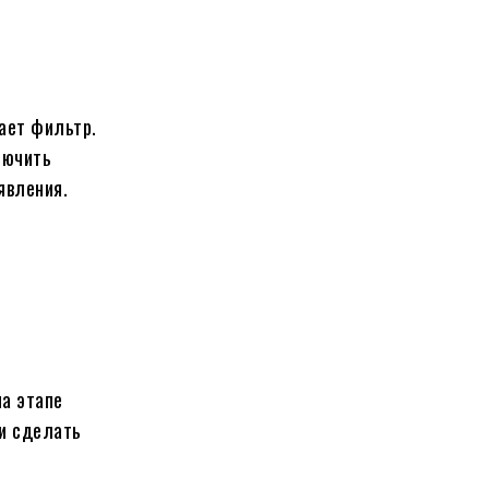
ает фильтр.
лючить
явления.
на этапе
 и сделать