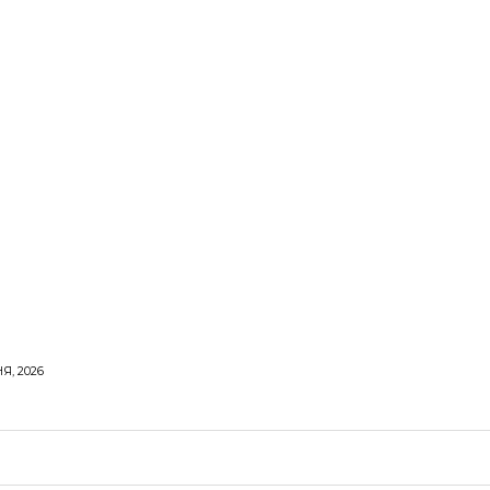
Я, 2026
ОРОВЕ ЖИТТЯ
ВІДПОЧИНОК
СТОСУНКИ
ТВІ