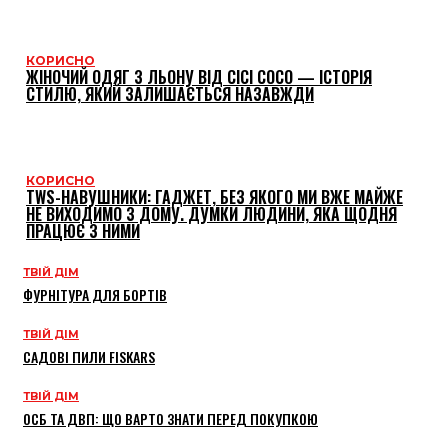
КОРИСНО
ЖІНОЧИЙ ОДЯГ З ЛЬОНУ ВІД CICI COCO — ІСТОРІЯ
СТИЛЮ, ЯКИЙ ЗАЛИШАЄТЬСЯ НАЗАВЖДИ
КОРИСНО
TWS-НАВУШНИКИ: ГАДЖЕТ, БЕЗ ЯКОГО МИ ВЖЕ МАЙЖЕ
НЕ ВИХОДИМО З ДОМУ. ДУМКИ ЛЮДИНИ, ЯКА ЩОДНЯ
ПРАЦЮЄ З НИМИ
ТВІЙ ДІМ
ФУРНІТУРА ДЛЯ БОРТІВ
ТВІЙ ДІМ
САДОВІ ПИЛИ FISKARS
ТВІЙ ДІМ
ОСБ ТА ДВП: ЩО ВАРТО ЗНАТИ ПЕРЕД ПОКУПКОЮ