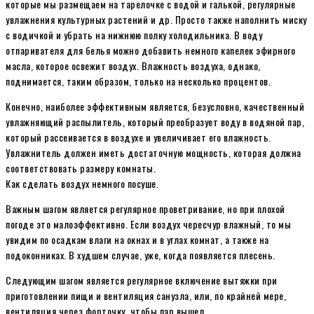
которые мы размещаем на тарелочке с водой и галькой, регулярные
увлажнения культурных растений и др. Просто также наполнить миску
с водичкой и убрать на нижнюю полку холодильника. В воду
отпаривателя для белья можно добавить немного капелек эфирного
масла, которое освежит воздух. Влажность воздуха, однако,
поднимается, таким образом, только на несколько процентов.
Конечно, наиболее эффективным является, безусловно, качественный
увлажняющий распылитель, который преобразует воду в водяной пар,
который рассеивается в воздухе и увеличивает его влажность.
Увлажнитель должен иметь достаточную мощность, которая должна
соответствовать размеру комнаты.
Как сделать воздух немного посуше.
Важным шагом является регулярное проветривание, но при плохой
погоде это малоэффективно. Если воздух чересчур влажный, то мы
увидим по осадкам влаги на окнах и в углах комнат, а также на
подоконниках. В худшем случае, уже, когда появляется плесень.
Следующим шагом является регулярное включение вытяжки при
приготовлении пищи и вентиляция санузла, или, по крайней мере,
вентиляция через форточку, чтобы пар вышел.