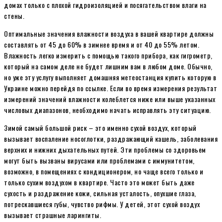
домах только с плохой гидроизоляцией и посягательством влаги на
стены.
Оптимальные значения влажности воздуха в вашей квартире должны
составлять от 45 до 60% в зимнее время и от 40 до 55% летом.
Влажность легко измерить с помощью такого прибора, как гигрометр,
который на самом деле не будет лишним вам в любом доме. Обычно,
но уже эту услугу выполняет домашняя метеостанция купить которую в
Украине можно перейдя по ссылке. Если во время измерения результат
измерений значений влажности колеблется ниже или выше указанных
числовых диапазонов, необходимо начать исправлять эту ситуацию.
Зимой самый большой риск – это именно сухой воздух, который
вызывает воспаление носоглотки, раздражающий кашель, заболевания
верхних и нижних дыхательных путей. Эти проблемы со здоровьем
могут быть вызваны вирусами или проблемами с иммунитетом,
возможно, в помещениях с кондиционером, но чаще всего только и
только сухим воздухом в квартире. Часто это может быть даже
сухость и раздражение кожи, сильная усталость, опухшие глаза,
потрескавшиеся губы, чувство рифмы. У детей, этот сухой воздух
вызывает страшные ларингиты.