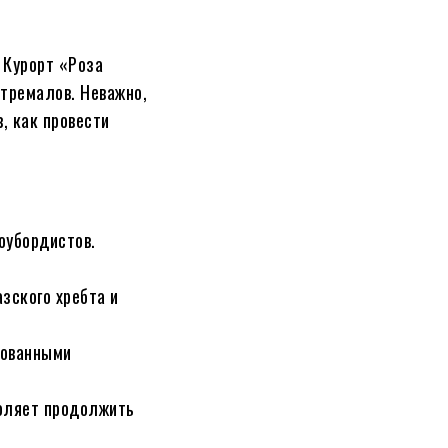
 Курорт «Роза
стремалов. Неважно,
, как провести
оубордистов.
зского хребта и
рованными
воляет продолжить