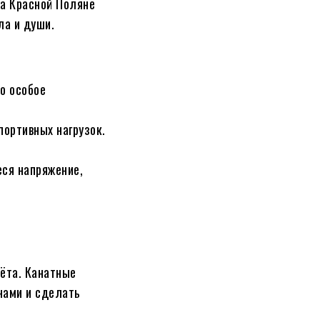
На Красной Поляне
ла и души.
о особое
портивных нагрузок.
еся напряжение,
ёта. Канатные
нами и сделать