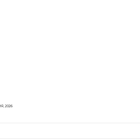
Я, 2026
ОРОВЕ ЖИТТЯ
ВІДПОЧИНОК
СТОСУНКИ
ТВІ