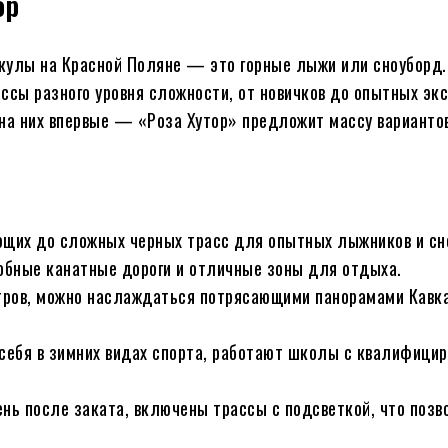
ор
кулы на Красной Поляне — это горные лыжи или сноуборд.
ссы разного уровня сложности, от новичков до опытных эк
на них впервые — «Роза Хутор» предложит массу вариантов
ающих до сложных черных трасс для опытных лыжников и сн
обные канатные дороги и отличные зоны для отдыха.
тров, можно наслаждаться потрясающими панорамами Кавка
 себя в зимних видах спорта, работают школы с квалифици
день после заката, включены трассы с подсветкой, что поз