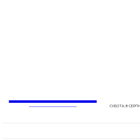
LentaLife
ЖІНОЧІ СЕНСИ ЖИТТЯ
СУБОТА, 8 СЕРПН
СТРІЧКА НОВИН
СТИЛЬ
КРАСА
ЗД