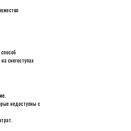
ножество
 способ
на снегоступах
ие.
орые недоступны с
атрат.