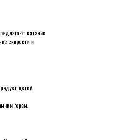
предлагают катание
ние скорости и
орадует детей.
имним горам.