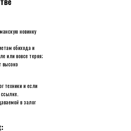
стве
гманскую новинку
метам обихода и
ле или вовсе теряя;
т высоко
г техники и если
 ссылке.
аваемой в залог
: