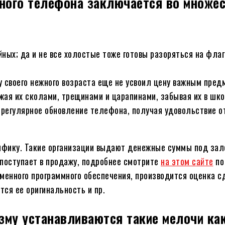
ьного телефона заключается во множе
ных; да и не все холостые тоже готовы разоряться на фла
у своего нежного возраста еще не усвоил цену важным пред
жая их сколами, трещинами и царапинами, забывая их в шко
 регулярное обновление телефона, получая удовольствие о
фику. Такие организации выдают денежные суммы под зало
 поступает в продажу, подробнее смотрите
на этом сайте
по
енного программного обеспечения, производится оценка сд
тся ее оригинальность и пр.
зму устанавливаются такие мелочи как