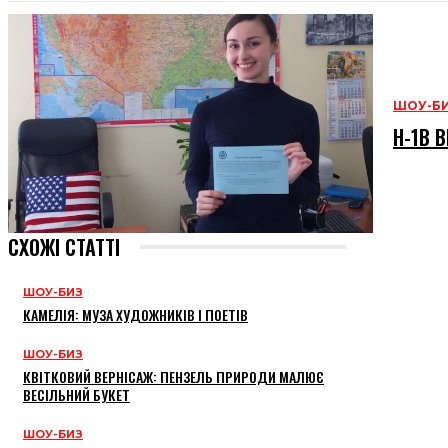
ШОУ-Б
H-1B В
СХОЖІ СТАТТІ
ШОУ-БИЗ
КАМЕЛІЯ: МУЗА ХУДОЖНИКІВ І ПОЕТІВ
ШОУ-БИЗ
КВІТКОВИЙ ВЕРНІСАЖ: ПЕНЗЕЛЬ ПРИРОДИ МАЛЮЄ
ВЕСІЛЬНИЙ БУКЕТ
ШОУ-БИЗ