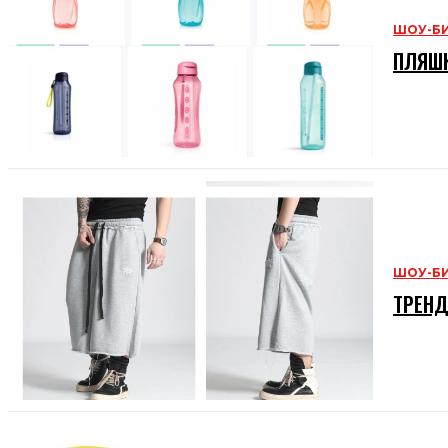
ШОУ-Б
ПЛЯШК
ШОУ-Б
ТРЕНД