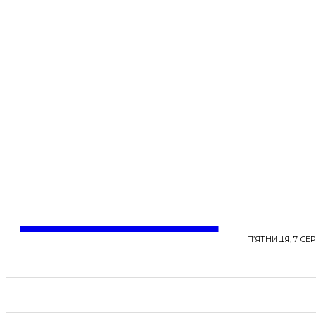
LentaLife
ЖІНОЧІ СЕНСИ ЖИТТЯ
П’ЯТНИЦЯ, 7 СЕР
СТРІЧКА НОВИН
СТИЛЬ
КРАСА
ЗД