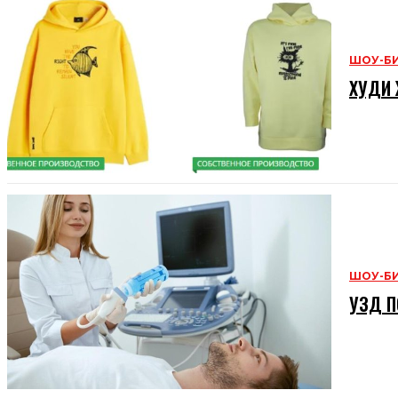
ШОУ-Б
ХУДИ 
ШОУ-Б
УЗД П