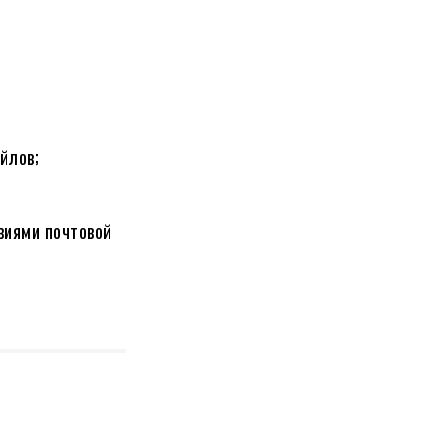
йлов;
виями почтовой