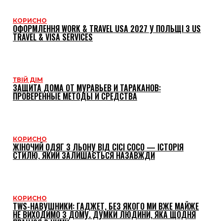
КОРИСНО
ОФОРМЛЕННЯ WORK & TRAVEL USA 2027 У ПОЛЬЩІ З US
TRAVEL & VISA SERVICES
ТВІЙ ДІМ
ЗАЩИТА ДОМА ОТ МУРАВЬЕВ И ТАРАКАНОВ:
ПРОВЕРЕННЫЕ МЕТОДЫ И СРЕДСТВА
КОРИСНО
ЖІНОЧИЙ ОДЯГ З ЛЬОНУ ВІД CICI COCO — ІСТОРІЯ
СТИЛЮ, ЯКИЙ ЗАЛИШАЄТЬСЯ НАЗАВЖДИ
КОРИСНО
TWS-НАВУШНИКИ: ГАДЖЕТ, БЕЗ ЯКОГО МИ ВЖЕ МАЙЖЕ
НЕ ВИХОДИМО З ДОМУ. ДУМКИ ЛЮДИНИ, ЯКА ЩОДНЯ