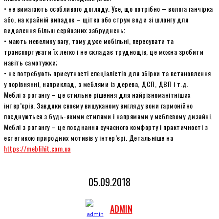
• не вимагають особливого догляду. Усе, що потрібно – волога ганчірка
або, на крайній випадок – щітка або струм води зі шлангу для
видалення більш серйозних забруднень;
• мають невелику вагу, тому дуже мобільні, пересувати та
транспортувати їх легко і не складає труднощів, це можна зробити
навіть самотужки;
• не потребують присутності спеціалістів для збірки та встановлення
у порівнянні, наприклад, з меблями із дерева, ДСП, ДВП і т.д.
Меблі з ротангу – це стильне рішення для найрізноманітніших
інтер’єрів. Завдяки своєму вишуканому вигляду вони гармонійно
поєднуються з будь-якими стилями і напрямами у меблевому дизайні.
Меблі з ротангу – це поєднання сучасного комфорту і практичності з
естетикою природних мотивів у інтер’єрі. Детальніше на
https://meblihit.com.ua
05.09.2018
ADMIN