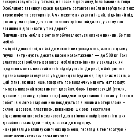
використовуються у готелях, на базах відпочинку, біля басейнів тощо.
Особливого затишку і краси додають ротангові меблі інтер’єрам літніх
терас кафе та ресторанів. А чи можете ви уявити інший, відмінний від
ротангу, матеріал для виготовлення крісла-гойдалки, у якому так
затишно відпочивати у тіні дерев?
Популярність меблів з ротангу обумовлюється низкою причин, бо такі
меблі:
• міцні і довговічні, стійкі до механічних ушкоджень, але при цьому
гнучкі і витримують досить високі навантаження — до 500 кг. Такі
властивості роблять ротангові меблі незамінними у закладах, які
щоденно мають великий потік відвідувачів. До речі, в Азії ротанг
здавна використовувався у будівництві будинків, підвісних мостів, а
цей факт, як ніщо інше, говорить про виключну міцніть матеріалу;
• мають широкий асортимент дизайну, форм і конструкцій (столи,
дивани з ротангу, крісла тощо) завдяки податливості ротангу. Також в
роботі він легко і гармонійно поєднується з іншими матеріалами –
склом, деревом, пластиком, керамікою, шкірою, текстилем,
відкриваючи широкі можливості для втілення найрізноманітніших
дизайнерських ідей – від класики до модерну;
• витривалі до впливу сонячних променів, перепадів температури й
інших несприятливих погодних умов;