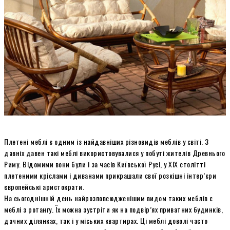
Плетені меблі є одним із найдавніших різновидів меблів у світі. З
давніх давен такі меблі використовувалися у побуті жителів Древнього
Риму. Відомими вони були і за часів Київської Русі, у XIX столітті
плетеними кріслами і диванами прикрашали свої розкішні інтер’єри
європейські аристократи.
На сьогоднішній день найрозповсюдженішим видом таких меблів є
меблі з ротангу. Їх можна зустріти як на подвір’ях приватних будинків,
дачних ділянках, так і у міських квартирах. Ці меблі доволі часто