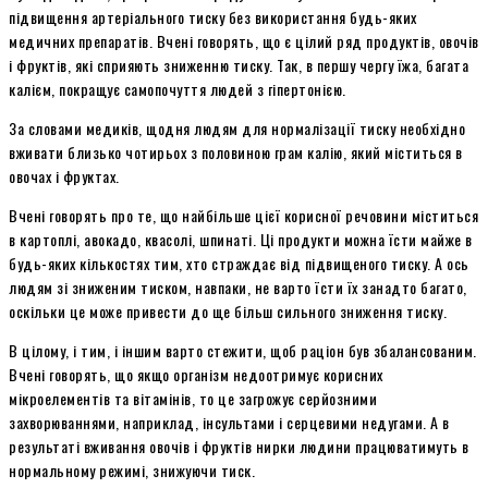
підвищення артеріального тиску без використання будь-яких
медичних препаратів. Вчені говорять, що є цілий ряд продуктів, овочів
і фруктів, які сприяють зниженню тиску. Так, в першу чергу їжа, багата
калієм, покращує самопочуття людей з гіпертонією.
За словами медиків, щодня людям для нормалізації тиску необхідно
вживати близько чотирьох з половиною грам калію, який міститься в
овочах і фруктах.
Вчені говорять про те, що найбільше цієї корисної речовини міститься
в картоплі, авокадо, квасолі, шпинаті. Ці продукти можна їсти майже в
будь-яких кількостях тим, хто страждає від підвищеного тиску. А ось
людям зі зниженим тиском, навпаки, не варто їсти їх занадто багато,
оскільки це може привести до ще більш сильного зниження тиску.
В цілому, і тим, і іншим варто стежити, щоб раціон був збалансованим.
Вчені говорять, що якщо організм недоотримує корисних
мікроелементів та вітамінів, то це загрожує серйозними
захворюваннями, наприклад, інсультами і серцевими недугами. А в
результаті вживання овочів і фруктів нирки людини працюватимуть в
нормальному режимі, знижуючи тиск.