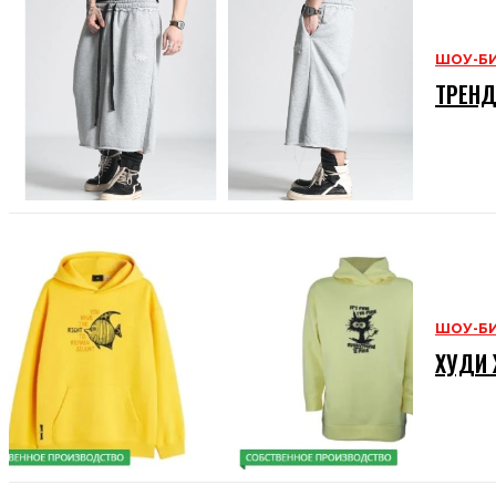
ШОУ-Б
ТРЕНД
ШОУ-Б
ХУДИ 