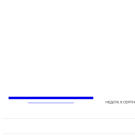
LentaLife
ЖІНОЧІ СЕНСИ ЖИТТЯ
НЕДІЛЯ, 9 СЕРПН
СТРІЧКА НОВИН
СТИЛЬ
КРАСА
ЗД