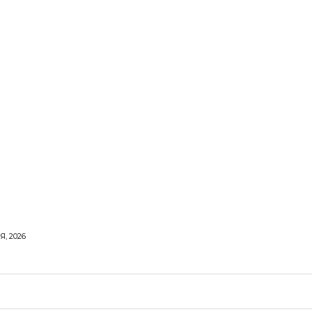
Я, 2026
ОРОВЕ ЖИТТЯ
ВІДПОЧИНОК
СТОСУНКИ
ТВІ