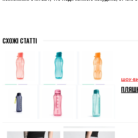
СХОЖІ СТАТТІ
ШОУ-Б
ПЛЯШК