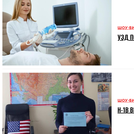
ШОУ-Б
УЗД П
ШОУ-Б
H-1B В