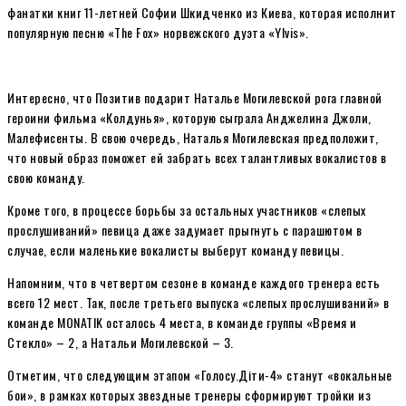
фанатки книг 11-летней Софии Шкидченко из Киева, которая исполнит
популярную песню «The Fox» норвежского дуэта «Ylvis».
Интересно, что Позитив подарит Наталье Могилевской рога главной
героини фильма «Колдунья», которую сыграла Анджелина Джоли,
Малефисенты. В свою очередь, Наталья Могилевская предположит,
что новый образ поможет ей забрать всех талантливых вокалистов в
свою команду.
Кроме того, в процессе борьбы за остальных участников «слепых
прослушиваний» певица даже задумает прыгнуть с парашютом в
случае, если маленькие вокалисты выберут команду певицы.
Напомним, что в четвертом сезоне в команде каждого тренера есть
всего 12 мест. Так, после третьего выпуска «слепых прослушиваний» в
команде MONATIK осталось 4 места, в команде группы «Время и
Стекло» – 2, а Натальи Могилевской – 3.
Отметим, что следующим этапом «Голосу.Діти-4» станут «вокальные
бои», в рамках которых звездные тренеры сформируют тройки из