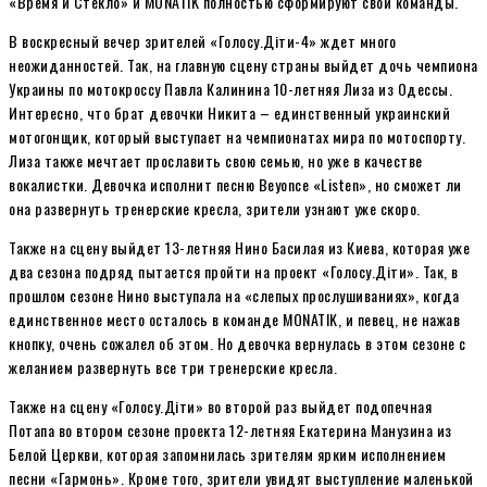
«Время и Стекло» и MONATIK полностью сформируют свои команды.
В воскресный вечер зрителей «Голосу.Діти-4» ждет много
неожиданностей. Так, на главную сцену страны выйдет дочь чемпиона
Украины по мотокроссу Павла Калинина 10-летняя Лиза из Одессы.
Интересно, что брат девочки Никита – единственный украинский
мотогонщик, который выступает на чемпионатах мира по мотоспорту.
Лиза также мечтает прославить свою семью, но уже в качестве
вокалистки. Девочка исполнит песню Beyonce «Listen», но сможет ли
она развернуть тренерские кресла, зрители узнают уже скоро.
Также на сцену выйдет 13-летняя Нино Басилая из Киева, которая уже
два сезона подряд пытается пройти на проект «Голосу.Діти». Так, в
прошлом сезоне Нино выступала на «слепых прослушиваниях», когда
единственное место осталось в команде MONATIK, и певец, не нажав
кнопку, очень сожалел об этом. Но девочка вернулась в этом сезоне с
желанием развернуть все три тренерские кресла.
Также на сцену «Голосу.Діти» во второй раз выйдет подопечная
Потапа во втором сезоне проекта 12-летняя Екатерина Манузина из
Белой Церкви, которая запомнилась зрителям ярким исполнением
песни «Гармонь». Кроме того, зрители увидят выступление маленькой