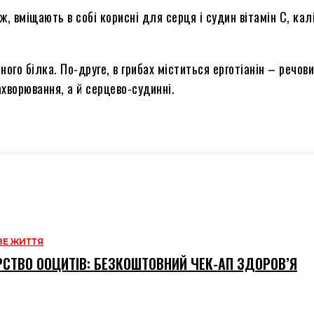
, вміщають в собі корисні для серця і судин вітамін С, калій
ого білка. По-друге, в грибах міститься ерготіанін – речов
ахворювання, а й серцево-судинні.
Е ЖИТТЯ
СТВО ООЦИТІВ: БЕЗКОШТОВНИЙ ЧЕК-АП ЗДОРОВ’Я