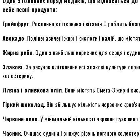
Один з головних порад медиків, що відноситься до 
себе певні продукти:
Грейпфрут
. Рослинна клітковина і вітамін С роблять бла
Авокадо
. Поліненасичені жирні кислоти і калій, що міст
Жирна риба
. Один з найбільш корисних для серця і суди
Злакові
. За рахунок клітковини всі злакові культури спр
холестерину.
Лляна і оливкова олія
. Вони містять Омега-3 жирні кис
Гіркий шоколад
. Він збільшує кількість червоних кров’я
Червоне вино
. У мінімальній кількості червоне сухе вин
Часник
. Очищає судини і знижує рівень поганого холестер