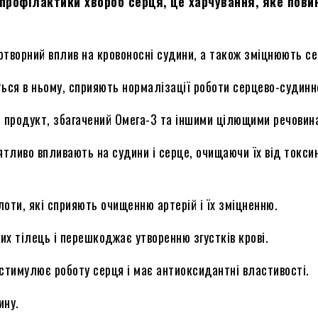
профілактики хвороб серця, це харчування, яке пови
готворний вплив на кровоносні судини, а також зміцнюють се
яться в ньому, сприяють нормалізації роботи серцево-судинн
н продукт, збагачений Омега-3 та іншими цілющими речовин
иятливо впливають на судини і серце, очищаючи їх від токсин
лоти, які сприяють очищенню артерій і їх зміцненню.
них тілець і перешкоджає утворенню згустків крові.
о стимулює роботу серця і має антиоксидантні властивості.
ину.