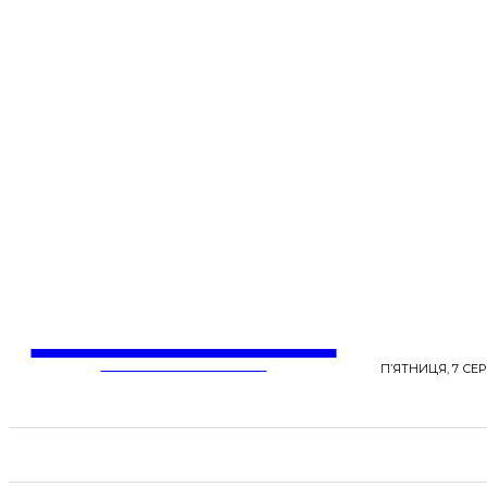
LentaLife
ЖІНОЧІ СЕНСИ ЖИТТЯ
П’ЯТНИЦЯ, 7 СЕР
СТРІЧКА НОВИН
СТИЛЬ
КРАСА
ЗД