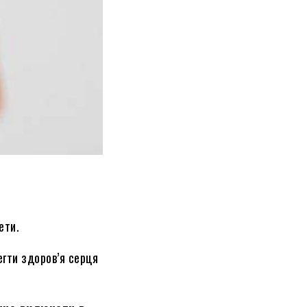
ети.
егти здоров’я серця