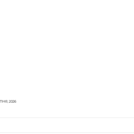
ПНЯ, 2026
ОРОВЕ ЖИТТЯ
ВІДПОЧИНОК
СТОСУНКИ
ТВІ