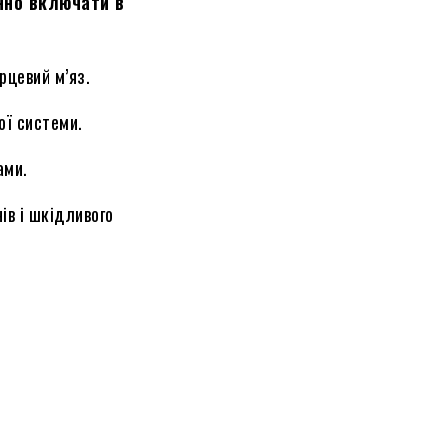
нно включати в
рцевий м’яз.
ої системи.
ами.
ів і шкідливого