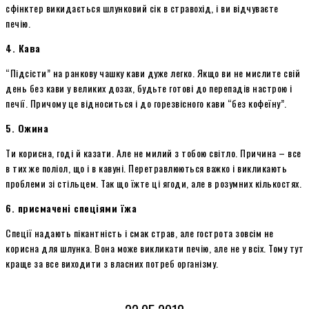
сфінктер викидається шлунковий сік в стравохід, і ви відчуваєте
печію.
4. Кава
“Підсісти” на ранкову чашку кави дуже легко. Якщо ви не мислите свій
день без кави у великих дозах, будьте готові до перепадів настрою і
печії. Причому це відноситься і до горезвісного кави “без кофеїну”.
5. Ожина
Ти корисна, годі й казати. Але не милий з тобою світло. Причина – все
в тих же поліол, що і в кавуні. Перетравлюються важко і викликають
проблеми зі стільцем. Так що їжте ці ягоди, але в розумних кількостях.
6. присмачені спеціями їжа
Спеції надають пікантність і смак страв, але гострота зовсім не
корисна для шлунка. Вона може викликати печію, але не у всіх. Тому тут
краще за все виходити з власних потреб організму.