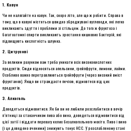
1. Кавун
Чи не налягайте на кавун. Так, скоро літо, але що ж робити. Справа в
тому, що в кавуні містяться швидко зброджувані вуглеводи, які легко
викликають здуття і проблеми зі стільцем. До того ж фруктоза і
багатоатомні спирти викликають зростання кишкових бактерій, які
підвищують кислотність шлунка.
2. Цитрусові
За великим рахунком вам треба уникати всіх висококислотних
продуктів. Сюди відносяться апельсини, грейпфрути, лимони, лайми.
Особливо важко перетравлюються грейпфрути (через високий вміст
фруктанов). Якщо ви страждаєте печією, відмовтеся від цих
продуктів.
3. Алкоголь
Доведеться відмовитися. Як би ви не любили розслабитися в вечір
п’ятниці за стаканчиком пива або вина, доведеться відмовитися від
цієї затії і віддати перевагу келих безалкогольного мохіто. Пиво і вино
(і це доведено вченими) знижують тонус НСС. У розслабленому стані