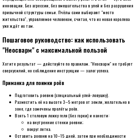
инновации. Без агрессии, без вмешательства в улей и без разрушения
привычной структуры семьи. Пчёлы сами выбирают "место
жительства", управляемое человеком, считая, что их новая королева
уже ждёт их там.
Пошаговое руководство: как использовать
"Неосварм" с максимальной пользой
Хотите результат — действуйте по правилам. "Неосварм" не требует
сверхусилий, но соблюдение инструкции — залог успеха.
Приманка для поимки роёв
Подготовить роевню (специальный улей-ловушку).
Разместить её на высоте 3–5 метров от земли, желательно в
зоне, где замечены пролёты роёв.
Взять 1 столовую ложку геля (без горки) и нанести:
на внутренние стенки роевни;
вокруг летка.
Оставить роевню на 10–15 дней, затем при необходимости