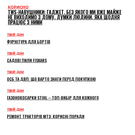
КОРИСНО
TWS-НАВУШНИКИ: ГАДЖЕТ, БЕЗ ЯКОГО МИ ВЖЕ МАЙЖЕ
НЕ ВИХОДИМО З ДОМУ. ДУМКИ ЛЮДИНИ, ЯКА ЩОДНЯ
ПРАЦЮЄ З НИМИ
ТВІЙ ДІМ
ФУРНІТУРА ДЛЯ БОРТІВ
ТВІЙ ДІМ
САДОВІ ПИЛИ FISKARS
ТВІЙ ДІМ
ОСБ ТА ДВП: ЩО ВАРТО ЗНАТИ ПЕРЕД ПОКУПКОЮ
ТВІЙ ДІМ
ГАЗОНОКОСАРКИ STIHL – ТОП-ВИБІР ДЛЯ КОЖНОГО
ТВІЙ ДІМ
РЕМОНТ ТРАКТОРІВ МТЗ: КОРИСНІ ПОРАДИ