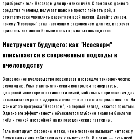
приобрести гель Неосварм для приманки пчёл. С помощью данного
средства пчеловод получает шанс не просто поймать рой, а
стратегически управлять развитием всей пасеки. Давайте узнаем,
почему "Неосварм" стал настоящим откровением для тех, кто хочет
привлечь как можно больше новых крылатых помощников.
Инструмент будущего: как "Неосварм"
вписывается в современные подходы к
пчеловодству
Современное пчеловодство переживает настоящую технологическую
революцию. Ульи с автоматическим контролем температуры,
цифровой мониторинг активности семей, мобильные приложения для
отслеживания роев и здоровья пчёл — всё это стало реальностью. На
фоне этого прогресса "Неосварм", на первый взгляд, кажется простым.
Однако его эффективность объясняется глубоким знанием биологии
пчёл и тонкой настройкой на их поведенческие паттерны.
Гель имитирует феромоны матки, что мгновенно вызывает интерес у
блуждающих или собирающихся к вылету роёв. И в этом — суть всей