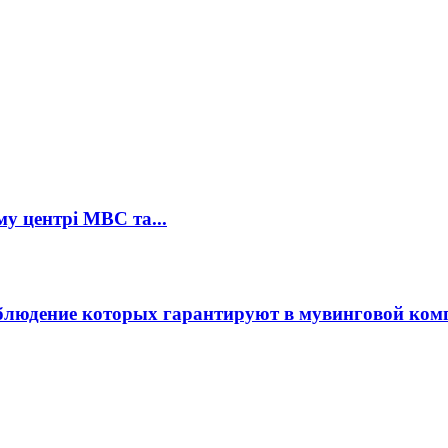
му центрі МВС та...
 соблюдение которых гарантируют в мувинговой