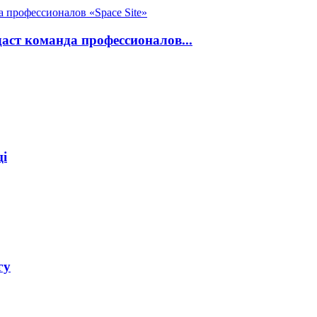
даст команда профессионалов...
ці
гу