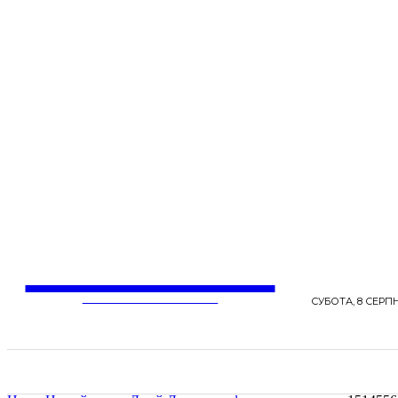
LentaLife
ЖІНОЧІ СЕНСИ ЖИТТЯ
СУБОТА, 8 СЕРПН
СТРІЧКА НОВИН
СТИЛЬ
КРАСА
ЗД