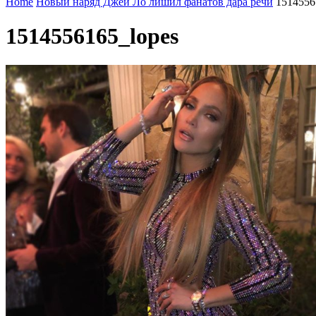
Home
Новый наряд Джей Ло лишил фанатов дара речи
1514556
1514556165_lopes