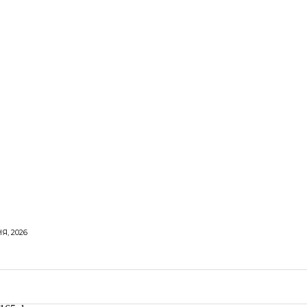
Я, 2026
ОРОВЕ ЖИТТЯ
ВІДПОЧИНОК
СТОСУНКИ
ТВІ