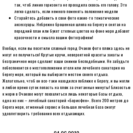
так, чтоб линия горизонта не проходила сквозь его голову. Это
легко сделать, если немного поменять положение модели
Старайтесь добавить в свои фото какие-то тематические
аксессуары. Небрежно брошенная шляпа на берегу и снятая на
передний план или букет степных цветов на фоне моря добавят
красочности и смысла вашим фотографиям!
Вообще, если вы посетили славный город Очаков фото пляжа здесь не
могут не получиться! Крутые кручи, невероятной красоты закаты и
безграничное море сделают ваши снимки бесподобными. Не забудьте
побеспокоится о местоположении отеля или лечебного санатория на
берегу моря, который вы выбираете местом своего отдыха.
Желательно, чтоб он все-таки находился поближе к берегу, и вы могли
в любое время суток попасть на пляж за считанные минуты! Близостью
к морю в Очакове могут похвалиться лишь некоторые базы отдыха,
одна из них – лечебный санаторий «Борисфен». Всего 200 метров до
берега моря, отменный сервис и большая лечебная база смогут
удовлетворить требования всех отдыхающих.