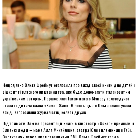
Нещодавно Ольга Фреймут оголосила про вихід своєї книги для дітей і
відкритті власного видавництва, яке буде допомагати талановитим
українським авторам. Першою ластівкою нового бізнесу телеведучої
стала її дитяча казка «Кажан Жан». В честь цього Ольга влаштувала
захід, запросивши журналістів, колег і друзів.
Підтримати Олю на презентації книги в кінотеатр «Оскар» прийшли її
близькі люди – мама Алла Михайлівна, сестра Юля і племінниця Габі.
Виступаючи перед представниками ЗМІ, Ольга Фреймут гордо