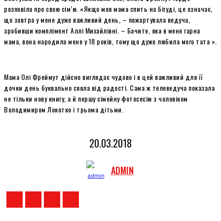
розповіла про свою сім’ю. «Якщо моя мама спить на бігуді, це означає,
що завтра у мене дуже важливий день, – пожартувала ведуча,
зробивши комплімент Аллі Михайлівні. – Бачите, яка в мене гарна
мама, вона народила мене у 18 років, тому що дуже любила мого тата ».
Мама Олі Фреймут дійсно виглядає чудово і в цей важливий для її
дочки день буквально сяяла від радості. Сама ж телеведуча показала
не тільки нову книгу, а й першу сімейну фотосесію з чоловіком
Володимиром Локотко і трьома дітьми.
20.03.2018
ADMIN