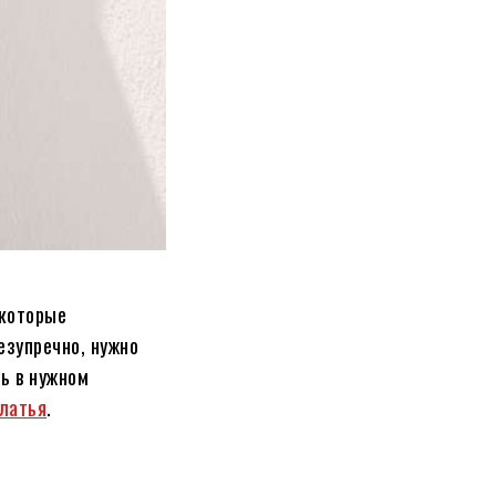
 которые
езупречно, нужно
ь в нужном
платья
.