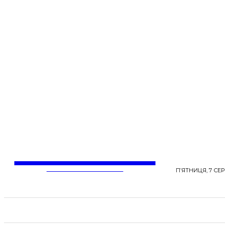
LentaLife
ЖІНОЧІ СЕНСИ ЖИТТЯ
П’ЯТНИЦЯ, 7 СЕР
СТРІЧКА НОВИН
СТИЛЬ
КРАСА
ЗД