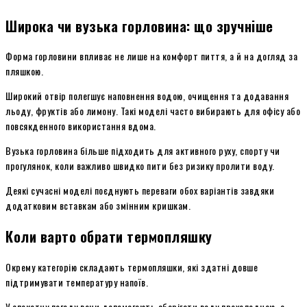
Широка чи вузька горловина: що зручніше
Форма горловини впливає не лише на комфорт пиття, а й на догляд за
пляшкою.
Широкий отвір полегшує наповнення водою, очищення та додавання
льоду, фруктів або лимону. Такі моделі часто вибирають для офісу або
повсякденного використання вдома.
Вузька горловина більше підходить для активного руху, спорту чи
прогулянок, коли важливо швидко пити без ризику пролити воду.
Деякі сучасні моделі поєднують переваги обох варіантів завдяки
додатковим вставкам або змінним кришкам.
Коли варто обрати термопляшку
Окрему категорію складають термопляшки, які здатні довше
підтримувати температуру напоїв.
У спекотну погоду вони допомагають зберігати воду прохолодною, а