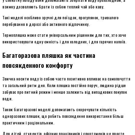
взимку дозволяють брати із собою теплий чай або каву.
Такі моделі особливо зручні для поїздок, прогулянок, тривалого
перебування в дорозі або активного відпочинку.
Термопляшка може стати універсальним рішенням для тих, хто хоче
використовувати одну ємність і для холодних, і для гарячих напоїв.
Багаторазова пляшка як частина
повсякденного комфорту
Звичка носити воду із собою часто позитивно впливає на самопочуття
та загальний ритм дня. Коли пляшка постійно поруч, людина рідше
забуває про питний режим і менше залежить від випадкових покупок
води.
Також багаторазові моделі допомагають скорочувати кількість
одноразових пляшок, що робить повсякденне використання більш
практичним і раціональним.
Для дітей, студентів, офісних працівників і спортсменів це просте