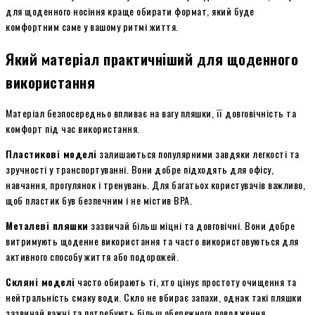
для щоденного носіння краще обирати формат, який буде
комфортним саме у вашому ритмі життя.
Який матеріал практичніший для щоденного
використання
Матеріал безпосередньо впливає на вагу пляшки, її довговічність та
комфорт під час використання.
Пластикові моделі
залишаються популярними завдяки легкості та
зручності у транспортуванні. Вони добре підходять для офісу,
навчання, прогулянок і тренувань. Для багатьох користувачів важливо,
щоб пластик був безпечним і не містив BPA.
Металеві пляшки
зазвичай більш міцні та довговічні. Вони добре
витримують щоденне використання та часто використовуються для
активного способу життя або подорожей.
Скляні моделі
часто обирають ті, хто цінує простоту очищення та
нейтральність смаку води. Скло не вбирає запахи, однак такі пляшки
зазвичай важчі та потребують більш обережного поводження.