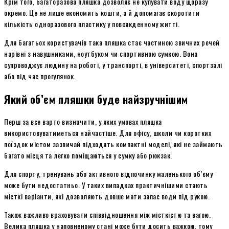
Крім того, багаторазова пляшка дозволяє не купувати воду щоразу
окремо. Це не лише економить кошти, а й допомагає скоротити
кількість одноразового пластику у повсякденному житті.
Для багатьох користувачів така пляшка стає частиною звичних речей
нарівні з навушниками, ноутбуком чи спортивною сумкою. Вона
супроводжує людину на роботі, у транспорті, в університеті, спортзалі
або під час прогулянок.
Який об’єм пляшки буде найзручнішим
Перш за все варто визначити, у яких умовах пляшка
використовуватиметься найчастіше. Для офісу, школи чи коротких
поїздок містом зазвичай підходять компактні моделі, які не займають
багато місця та легко поміщаються у сумку або рюкзак.
Для спорту, тренувань або активного відпочинку маленького об’єму
може бути недостатньо. У таких випадках практичнішими стають
місткі варіанти, які дозволяють довше мати запас води під рукою.
Також важливо враховувати співвідношення між місткістю та вагою.
Велика пляшка у наповненому стані може бути досить важкою, тому