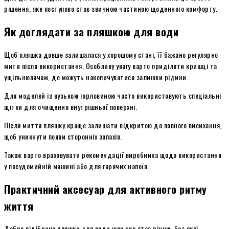
рішення, яке поступово стає звичною частиною щоденного комфорту.
Як доглядати за пляшкою для води
Щоб пляшка довше залишалася у хорошому стані, її бажано регулярно
мити після використання. Особливу увагу варто приділяти кришці та
ущільнювачам, де можуть накопичуватися залишки рідини.
Для моделей із вузькою горловиною часто використовують спеціальні
щітки для очищення внутрішньої поверхні.
Після миття пляшку краще залишати відкритою до повного висихання,
щоб уникнути появи сторонніх запахів.
Також варто враховувати рекомендації виробника щодо використання
у посудомийній машині або для гарячих напоїв.
Практичний аксесуар для активного ритму
життя
Добре підібрана пляшка для води швидко стає річчю, без якої