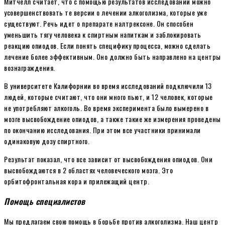
Митчелл считает, что с помощью результатов исследований можно
усовершенствовать те версии о лечении алкоголизма, которые уже
существуют. Речь идет о препарате налтрексоне. Он способен
уменьшить тягу человека к спиртным напиткам и заблокировать
реакцию опиодов. Если понять специфику процесса, можно сделать
лечение более эффективным. Оно должно быть направлено на центры
вознаграждения.
В университете Калифорнии во время исследований подключили 13
людей, которые считают, что они много пьют, и 12 человек, которые
не употребляют алкоголь. Во время эксперимента было вымерено в
мозге высвобождение опиодов, а также такие же измерения проведены
по окончанию исследования. При этом все участники принимали
одинаковую дозу спиртного.
Результат показал, что все зависит от высвобождения опиодов. Они
высвобождаются в 2 областях человеческого мозга. Это
орбитофронтальная кора и прилежащий центр.
Помощь специалистов
Мы предлагаем свою помощь в борьбе против алкоголизма. Наш центр