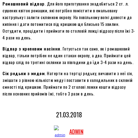
Ромашковий відвар
. Для його приготування знадобиться 2 ст. л.
сушених квіток ромашки, які потрібно помістити в емальовану
каструльку і залити склянкою окропу. На повільному вогні довести до
кипіння і дати потомитися під кришкою ще близько 15 хвилин.
Остудити, процідити і приймати по столовій ложці відразу після їжі 3-
4 рази на день.
Відвар з кроповим насіння
. Готується так само, як і ромашковий
відвар, тільки потрібен не один стакан окропу, а два. Приймати цей
відвар слід по третині склянки за півгодини до їди 3-4 рази на день.
Сік редьки з медом
. Натерти на тертці редьку, вичавити з неї сік,
змішати з рівною кількістю меду і поставити в холодильник в скляній
ємності під кришкою. Приймати по 2 столові ложки кошти відразу
після основних прийомів їжі, тобто 3 рази в день.
21.03.2018
ADMIN