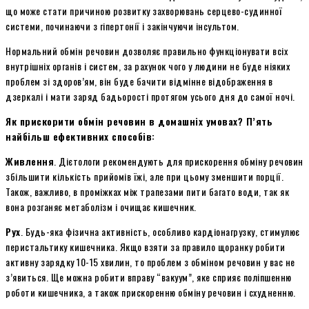
що може стати причиною розвитку захворювань серцево-судинної
системи, починаючи з гіпертонії і закінчуючи інсультом.
Нормальний обмін речовин дозволяє правильно функціонувати всіх
внутрішніх органів і систем, за рахунок чого у людини не буде ніяких
проблем зі здоров’ям, він буде бачити відмінне відображення в
дзеркалі і мати заряд бадьорості протягом усього дня до самої ночі.
Як прискорити обмін речовин в домашніх умовах? П’ять
найбільш ефективних способів:
Живлення
. Дієтологи рекомендують для прискорення обміну речовин
збільшити кількість прийомів їжі, але при цьому зменшити порції.
Також, важливо, в проміжках між трапезами пити багато води, так як
вона розганяє метаболізм і очищає кишечник.
Рух
. Будь-яка фізична активність, особливо кардіонагрузку, стимулює
перистальтику кишечника. Якщо взяти за правило щоранку робити
активну зарядку 10-15 хвилин, то проблем з обміном речовин у вас не
з’явиться. Ще можна робити вправу “вакуум”, яке сприяє поліпшенню
роботи кишечника, а також прискоренню обміну речовин і схудненню.