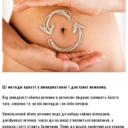
Ці методи прості у використанні і доступні кожному.
Від швидкості обміну речовин в організмі людини залежить багато
чого, зокрема те, як він виглядає і як себе почуває.
Уповільнений обмін речовин веде до набору зайвих кілограмів,
дисфункції печінки, через що на шкірі з’являються висипання, а
волосся і нігті стають болючими. Плюс до всього засмічуються судини,