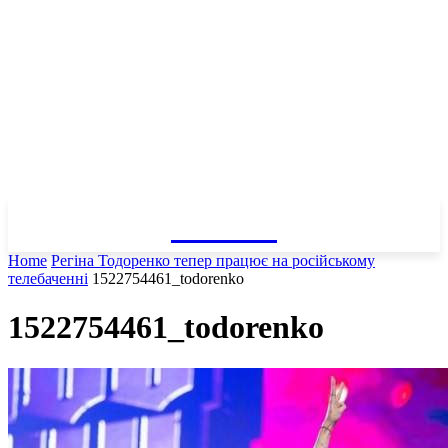
GOSSIP
Home
Регіна Тодоренко тепер працює на російському
телебаченні
1522754461_todorenko
1522754461_todorenko