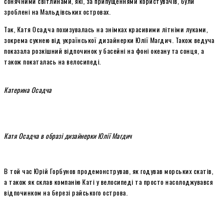
сонячними світлинами, які, за припущеннями користувачів, були
зроблені на Мальдівських островах.
Так, Катя Осадча похизувалась на знімках красивими літніми луками,
зокрема сукнею від української дизайнерки Юлії Магдич. Також ведуча
показала розкішний відпочинок у басейні на фоні океану та сонця, а
також покаталась на велосипеді.
Катерина Осадча
Катя Осадча в образі дизайнерки Юлії Магдич
В той час Юрій Горбунов продемонстрував, як годував морських скатів,
а також як склав компанію Каті у велосипеді та просто насолоджувався
відпочинком на березі райського острова.