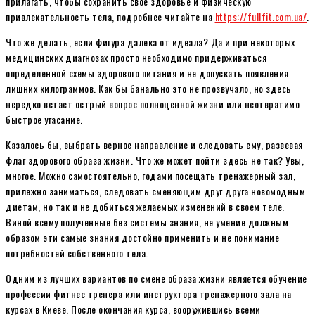
прилагать, чтобы сохранить свое здоровье и физическую
привлекательность тела, подробнее читайте на
https://fullfit.com.ua/
.
Что же делать, если фигура далека от идеала? Да и при некоторых
медицинских диагнозах просто необходимо придерживаться
определенной схемы здорового питания и не допускать появления
лишних килограммов. Как бы банально это не прозвучало, но здесь
нередко встает острый вопрос полноценной жизни или неотвратимо
быстрое угасание.
Казалось бы, выбрать верное направление и следовать ему, развевая
флаг здорового образа жизни. Что же может пойти здесь не так? Увы,
многое. Можно самостоятельно, годами посещать тренажерный зал,
прилежно заниматься, следовать сменяющим друг друга новомодным
диетам, но так и не добиться желаемых изменений в своем теле.
Виной всему полученные без системы знания, не умение должным
образом эти самые знания достойно применить и не понимание
потребностей собственного тела.
Одним из лучших вариантов по смене образа жизни является обучение
профессии фитнес тренера или инструктора тренажерного зала на
курсах в Киеве. После окончания курса, вооружившись всеми