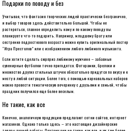
Подарки по поводу и без
Учитывая, что фантазия творческих людей практически безгранично,
и выбор товаров здесь действительно большой. Чтобы не
растеряться, главное определить кому и по какому поводу вы
планируете что-то подарить. Например, младшему брату или
сестренке подросткового возраста можно купить оригинальный постер
“Игра Престолов” или с изображением любого любимого музыканта.
Если хотите сделать сюрприз любимому мужчине – забавные
сувенирные футболки точно пригодятся. Фоторамки, брелоки и
множество других стильных штучек обязательно придутся по вкусу и к
месту в любой ситуации. Более того, с помощью карнавальных наборов
можно провести тематическую вечеринку с друзьями и семьей, чтобы
праздник получился еще более веселым.
Не такие, как все
Конечно, аналогичную продукцию предлагают сотни сайтов, интернет
магазинов. Однако только здесь – это настоящие дизайнерские
товары ручной работы. Поэтому они не такие, как все, и уж тем более