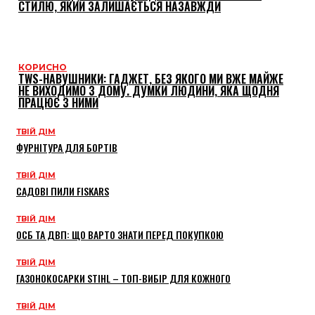
СТИЛЮ, ЯКИЙ ЗАЛИШАЄТЬСЯ НАЗАВЖДИ
КОРИСНО
TWS-НАВУШНИКИ: ГАДЖЕТ, БЕЗ ЯКОГО МИ ВЖЕ МАЙЖЕ
НЕ ВИХОДИМО З ДОМУ. ДУМКИ ЛЮДИНИ, ЯКА ЩОДНЯ
ПРАЦЮЄ З НИМИ
ТВІЙ ДІМ
ФУРНІТУРА ДЛЯ БОРТІВ
ТВІЙ ДІМ
САДОВІ ПИЛИ FISKARS
ТВІЙ ДІМ
ОСБ ТА ДВП: ЩО ВАРТО ЗНАТИ ПЕРЕД ПОКУПКОЮ
ТВІЙ ДІМ
ГАЗОНОКОСАРКИ STIHL – ТОП-ВИБІР ДЛЯ КОЖНОГО
ТВІЙ ДІМ