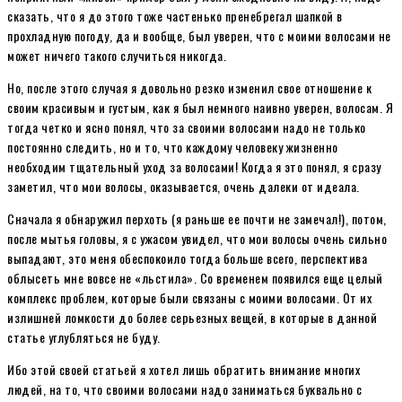
сказать, что я до этого тоже частенько пренебрегал шапкой в
прохладную погоду, да и вообще, был уверен, что с моими волосами не
может ничего такого случиться никогда.
Но, после этого случая я довольно резко изменил свое отношение к
своим красивым и густым, как я был немного наивно уверен, волосам. Я
тогда четко и ясно понял, что за своими волосами надо не только
постоянно следить, но и то, что каждому человеку жизненно
необходим тщательный уход за волосами! Когда я это понял, я сразу
заметил, что мои волосы, оказывается, очень далеки от идеала.
Сначала я обнаружил перхоть (я раньше ее почти не замечал!), потом,
после мытья головы, я с ужасом увидел, что мои волосы очень сильно
выпадают, это меня обеспокоило тогда больше всего, перспектива
облысеть мне вовсе не «льстила». Со временем появился еще целый
комплекс проблем, которые были связаны с моими волосами. От их
излишней ломкости до более серьезных вещей, в которые в данной
статье углубляться не буду.
Ибо этой своей статьей я хотел лишь обратить внимание многих
людей, на то, что своими волосами надо заниматься буквально с