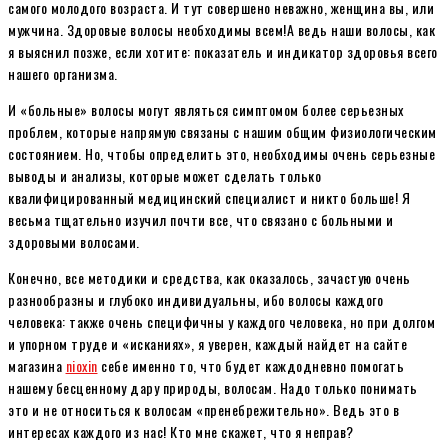
самого молодого возраста. И тут совершено неважно, женщина вы, или
мужчина. Здоровые волосы необходимы всем!А ведь наши волосы, как
я выяснил позже, если хотите: показатель и индикатор здоровья всего
нашего организма.
И «больные» волосы могут являться симптомом более серьезных
проблем, которые напрямую связаны с нашим общим физиологическим
состоянием. Но, чтобы определить это, необходимы очень серьезные
выводы и анализы, которые может сделать только
квалифицированный медицинский специалист и никто больше! Я
весьма тщательно изучил почти все, что связано с больными и
здоровыми волосами.
Конечно, все методики и средства, как оказалось, зачастую очень
разнообразны и глубоко индивидуальны, ибо волосы каждого
человека: также очень специфичны у каждого человека, но при долгом
и упорном труде и «исканиях», я уверен, каждый найдет на сайте
магазина
nioxin
себе именно то, что будет каждодневно помогать
нашему бесценному дару природы, волосам. Надо только понимать
это и не относиться к волосам «пренебрежительно». Ведь это в
интересах каждого из нас! Кто мне скажет, что я неправ?