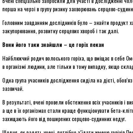
Вчені спеціально запросили для участі в дослідженні чоло
перша на черзі в групу ризику захворювань серцево-судинн
Головним завданням дослідників було – знайти продукт ха
закупорювання, розвитку серцевих хвороб і так далі.
Вони його таки знайшли – це горіх пекан
Найближчий родич волоського горіха, що вміщає в себе О
в організмі людини, але тільки в тому випадку, якщо скла
Одна група учасників дослідження сиділа на дієті, обов’яз
зазвичай.
В результаті, вчені провели обстеження всіх учасників і в
а ще в їх організмах стали краще функціонувати бета-кліт
захищають його від поширених серцево-судинних недуг.
Щодня, як радять учені, потрібно з’їдати жменю горіхів Пе