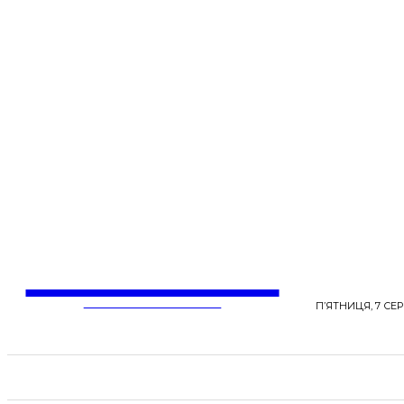
LentaLife
ЖІНОЧІ СЕНСИ ЖИТТЯ
П’ЯТНИЦЯ, 7 СЕР
СТРІЧКА НОВИН
СТИЛЬ
КРАСА
ЗД