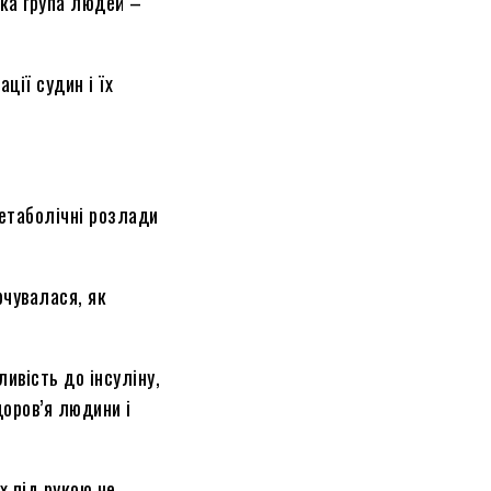
ака група людей –
ції судин і їх
метаболічні розлади
рчувалася, як
ливість до інсуліну,
доров’я людини і
х під рукою не