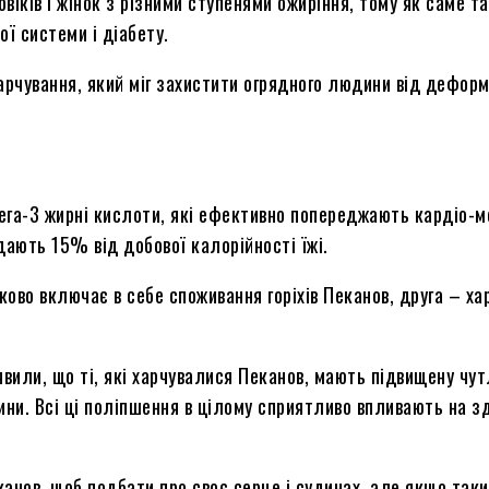
віків і жінок з різними ступенями ожиріння, тому як саме т
ої системи і діабету.
рчування, який міг захистити огрядного людини від деформа
мега-3 жирні кислоти, які ефективно попереджають кардіо-
дають 15% від добової калорійності їжі.
ково включає в себе споживання горіхів Пеканов, друга – ха
иявили, що ті, які харчувалися Пеканов, мають підвищену чут
ини. Всі ці поліпшення в цілому сприятливо впливають на з
канов, щоб подбати про своє серце і судинах, але якщо таки