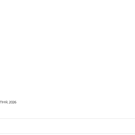
ПНЯ, 2026
ОРОВЕ ЖИТТЯ
ВІДПОЧИНОК
СТОСУНКИ
ТВІ