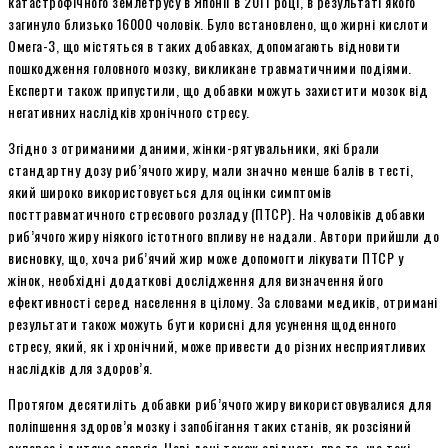
катастрофічного землетрусу в Японії в 2011 році, в результаті якого
загинуло близько 16000 чоловік. Було встановлено, що жирні кислоти
Омега-3, що містяться в таких добавках, допомагають відновити
пошкодження головного мозку, викликане травматичними подіями.
Експерти також припустили, що добавки можуть захистити мозок від
негативних наслідків хронічного стресу.
Згідно з отриманими даними, жінки-рятувальники, які брали
стандартну дозу риб’ячого жиру, мали значно менше балів в тесті,
який широко використовується для оцінки симптомів
посттравматичного стресового розладу (ПТСР). На чоловіків добавки
риб’ячого жиру ніякого істотного впливу не надали. Автори прийшли до
висновку, що, хоча риб’ячий жир може допомогти лікувати ПТСР у
жінок, необхідні додаткові дослідження для визначення його
ефективності серед населення в цілому. За словами медиків, отримані
результати також можуть бути корисні для усунення щоденного
стресу, який, як і хронічний, може привести до різних несприятливих
наслідків для здоров’я.
Протягом десятиліть добавки риб’ячого жиру використовувалися для
поліпшення здоров’я мозку і запобігання таких станів, як розсіяний
склероз і дитяча алергія. Нові дані також свідчать про те, що такі