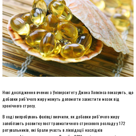
Нові дослідження вчених з Університету Джона Хопкінса показують, що
добавки риб’ячого жиру можуть допомогти захистити мозок від
хронічного стресу.
В ході випробувань фахівці вивчили, як добавки риб’ячого жиру
запобігають розвитку посттравматичного стресового розладу у 172
рятувальників, які брали участь в ліквідації наслідків