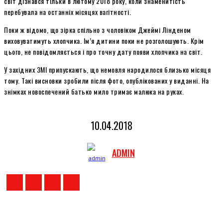
світ дізнався тільки в лютому 2018 року, коли знаменитість
перебувала на останніх місяцях вагітності.
Поки ж відомо, що зірка спільно з чоловіком Джеймі Лінденом
виховуватимуть хлопчика. Ім’я дитини поки не розголошують. Крім
цього, не повідомляється і про точну дату появи хлопчика на світ.
У західних ЗМІ припускають, що немовля народилося близько місяця
тому. Такі висновки зробили після фото, опублікованих у виданні. На
знімках новоспечений батько мило тримає малюка на руках.
10.04.2018
ADMIN