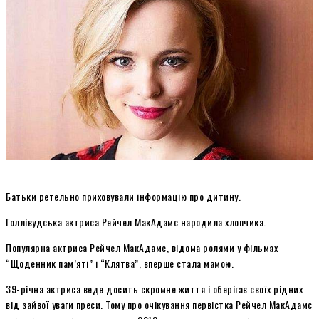
Батьки ретельно приховували інформацію про дитину.
Голлівудська актриса Рейчел МакАдамс народила хлопчика.
Популярна актриса Рейчел МакАдамс, відома ролями у фільмах
“Щоденник пам’яті” і “Клятва”, вперше стала мамою.
39-річна актриса веде досить скромне життя і оберігає своїх рідних
від зайвої уваги преси. Тому про очікування первістка Рейчел МакАдамс