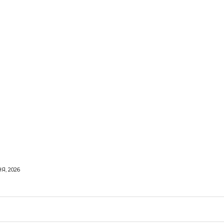
Я, 2026
ОРОВЕ ЖИТТЯ
ВІДПОЧИНОК
СТОСУНКИ
ТВІ