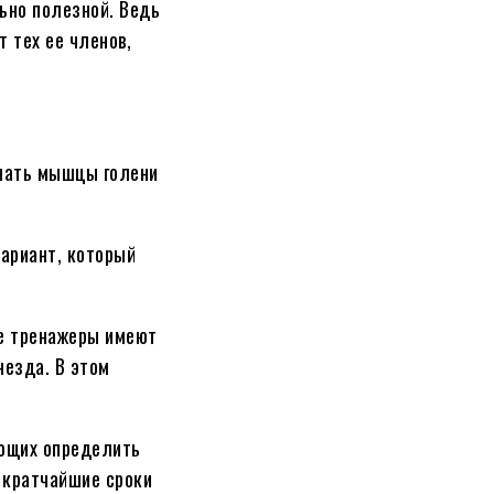
ьно полезной. Ведь
т тех ее членов,
ачать мышцы голени
вариант, который
ые тренажеры имеют
незда. В этом
яющих определить
в кратчайшие сроки