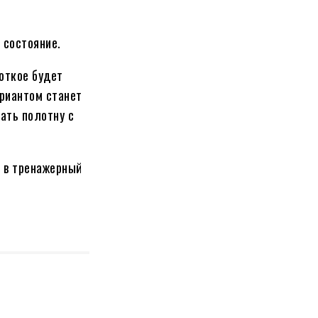
 состояние.
роткое будет
ариантом станет
ать полотну с
т в тренажерный