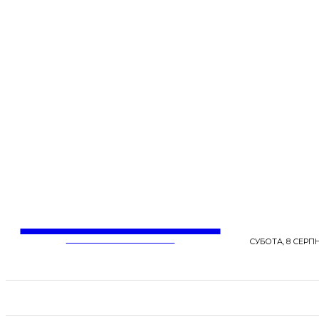
LentaLife
ЖІНОЧІ СЕНСИ ЖИТТЯ
СУБОТА, 8 СЕРПН
СТРІЧКА НОВИН
СТИЛЬ
КРАСА
ЗД