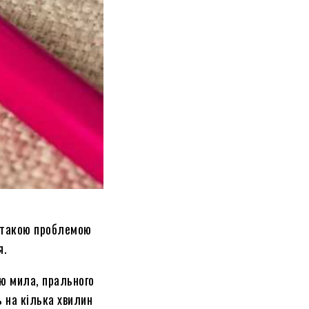
з такою проблемою
я.
ю мила, прального
 на кілька хвилин