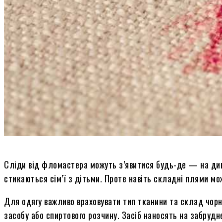
Сліди від фломастера можуть з’явитися будь-де — на див
стикаються сім’ї з дітьми. Проте навіть складні плями м
Для одягу важливо враховувати тип тканини та склад чор
засобу або спиртового розчину. Засіб наносять на забруд