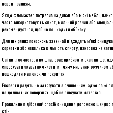
перед пранням.
Якщо фломастер потрапив на диван або м’які меблі, найкр
часто використовують спирт, мильний розчин або спеціал
рекомендується, щоб не пошкодити оббивку.
Для шкіряних поверхонь зазвичай підходять м’які очищува
серветки або невелика кількість спирту, нанесена на ватн
Сліди фломастера на шпалерах прибирати складніше, адж
спробувати акуратно очистити пляму мильним розчином аб
пошкодити малюнок чи покриття.
Експерти радять не затягувати з очищенням, адже свіжі сл
на делікатних поверхнях, щоб не зіпсувати матеріал.
Правильно підібраний спосіб очищення допоможе швидко п
стін.