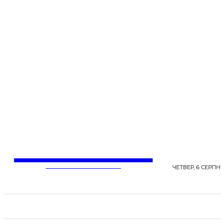
LentaLife
ЖІНОЧІ СЕНСИ ЖИТТЯ
ЧЕТВЕР, 6 СЕРПНЯ
СТРІЧКА НОВИН
СТИЛЬ
КРАСА
ЗД