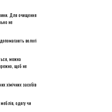
анини. Для очищення
льно не
 допомагають вологі
ться, можна
ережно, щоб не
их хімічних засобів
меблів, одягу чи