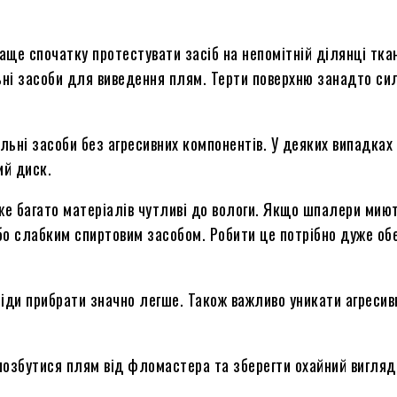
аще спочатку протестувати засіб на непомітній ділянці тк
ьні засоби для виведення плям. Терти поверхню занадто си
льні засоби без агресивних компонентів. У деяких випадках
ий диск.
е багато матеріалів чутливі до вологи. Якщо шпалери мию
о слабким спиртовим засобом. Робити це потрібно дуже об
іди прибрати значно легше. Також важливо уникати агресивн
озбутися плям від фломастера та зберегти охайний вигляд 