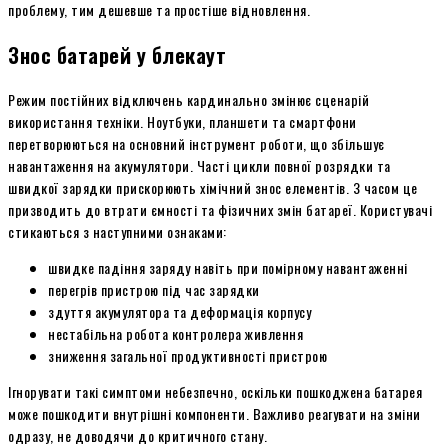
проблему, тим дешевше та простіше відновлення.
Знос батарей у блекаут
Режим постійних відключень кардинально змінює сценарій
використання техніки. Ноутбуки, планшети та смартфони
перетворюються на основний інструмент роботи, що збільшує
навантаження на акумулятори. Часті цикли повної розрядки та
швидкої зарядки прискорюють хімічний знос елементів. З часом це
призводить до втрати ємності та фізичних змін батареї. Користувачі
стикаються з наступними ознаками:
швидке падіння заряду навіть при помірному навантаженні
перегрів пристрою під час зарядки
здуття акумулятора та деформація корпусу
нестабільна робота контролера живлення
зниження загальної продуктивності пристрою
Ігнорувати такі симптоми небезпечно, оскільки пошкоджена батарея
може пошкодити внутрішні компоненти. Важливо реагувати на зміни
одразу, не доводячи до критичного стану.