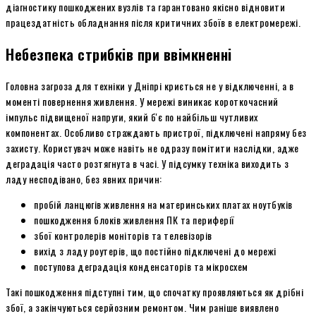
діагностику пошкоджених вузлів та гарантовано якісно відновити
працездатність обладнання після критичних збоїв в електромережі.
Небезпека стрибків при ввімкненні
Головна загроза для техніки у Дніпрі криється не у відключенні, а в
моменті повернення живлення. У мережі виникає короткочасний
імпульс підвищеної напруги, який б'є по найбільш чутливих
компонентах. Особливо страждають пристрої, підключені напряму без
захисту. Користувач може навіть не одразу помітити наслідки, адже
деградація часто розтягнута в часі. У підсумку техніка виходить з
ладу несподівано, без явних причин:
пробій ланцюгів живлення на материнських платах ноутбуків
пошкодження блоків живлення ПК та периферії
збої контролерів моніторів та телевізорів
вихід з ладу роутерів, що постійно підключені до мережі
поступова деградація конденсаторів та мікросхем
Такі пошкодження підступні тим, що спочатку проявляються як дрібні
збої, а закінчуються серйозним ремонтом. Чим раніше виявлено