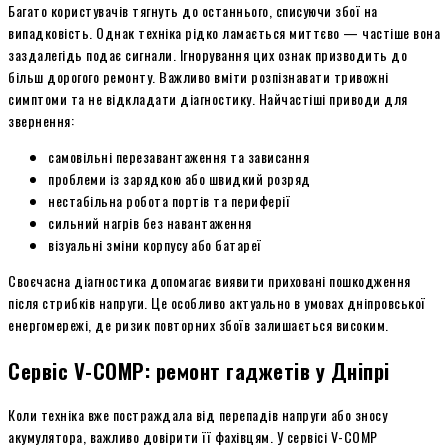
Багато користувачів тягнуть до останнього, списуючи збої на
випадковість. Однак техніка рідко ламається миттєво — частіше вона
заздалегідь подає сигнали. Ігнорування цих ознак призводить до
більш дорогого ремонту. Важливо вміти розпізнавати тривожні
симптоми та не відкладати діагностику. Найчастіші приводи для
звернення:
самовільні перезавантаження та зависання
проблеми із зарядкою або швидкий розряд
нестабільна робота портів та периферії
сильний нагрів без навантаження
візуальні зміни корпусу або батареї
Своєчасна діагностика допомагає виявити приховані пошкодження
після стрибків напруги. Це особливо актуально в умовах дніпровської
енергомережі, де ризик повторних збоїв залишається високим.
Сервіс V-COMP: ремонт гаджетів у Дніпрі
Коли техніка вже постраждала від перепадів напруги або зносу
акумулятора, важливо довірити її фахівцям. У сервісі V-COMP