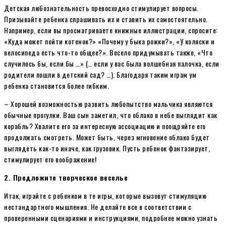
Детская любознательность превосходно стимулирует вопросы.
Призывайте ребенка спрашивать их и ставить их самостоятельно.
Например, если вы просматриваете книжные иллюстрации, спросите:
«Куда может пойти котенок?» «Почему у быка рожки?», «У коляски и
велосипеда есть что-то общее?». Весело придумывать также, «Что
случилось бы, если бы …» (… если у вас была волшебная палочка, если
родители пошли в детский сад? …). Благодаря таким играм ум
ребенка становится более гибким.
– Хорошей возможностью развить любопытство мальчика являются
обычные прогулки. Ваш сын заметил, что облако в небе выглядит как
корабль? Хвалите его за интересную ассоциацию и поощряйте его
продолжать смотреть. Может быть, через мгновение облако будет
выглядеть как-то иначе, как грузовик. Пусть ребенок фантазирует,
стимулирует его воображение!
2. Предложите творческое веселье
Итак, играйте с ребенком в те игры, которые вызовут стимуляцию
нестандартного мышления. Не делайте все в соответствии с
проверенными сценариями и инструкциями, подробнее можно узнать