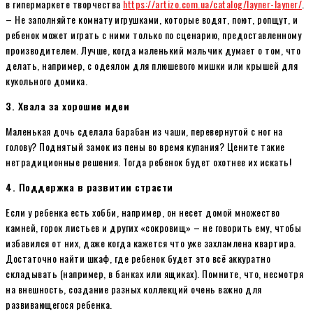
в гипермаркете творчества
https://artizo.com.ua/catalog/layner-layner/
.
– Не заполняйте комнату игрушками, которые водят, поют, ропщут, и
ребенок может играть с ними только по сценарию, предоставленному
производителем. Лучше, когда маленький мальчик думает о том, что
делать, например, с одеялом для плюшевого мишки или крышей для
кукольного домика.
3. Хвала за хорошие идеи
Маленькая дочь сделала барабан из чаши, перевернутой с ног на
голову? Поднятый замок из пены во время купания? Цените такие
нетрадиционные решения. Тогда ребенок будет охотнее их искать!
4. Поддержка в развитии страсти
Если у ребенка есть хобби, например, он несет домой множество
камней, горок листьев и других «сокровищ» – не говорить ему, чтобы
избавился от них, даже когда кажется что уже захламлена квартира.
Достаточно найти шкаф, где ребенок будет это всё аккуратно
складывать (например, в банках или ящиках). Помните, что, несмотря
на внешность, создание разных коллекций очень важно для
развивающегося ребенка.